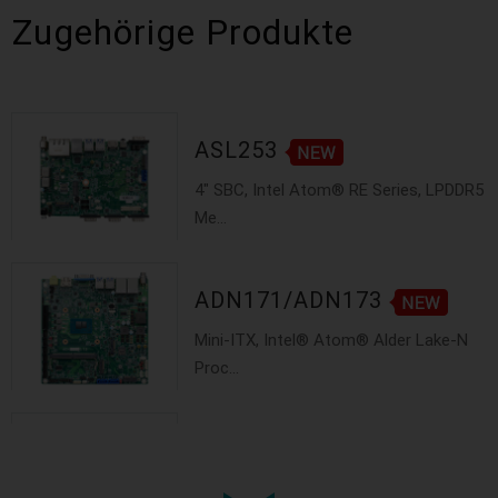
Zugehörige Produkte
ASL253
4" SBC, Intel Atom® RE Series, LPDDR5
Me...
ADN171/ADN173
Mini-ITX, Intel® Atom® Alder Lake-N
Proc...
ASL968
COM Express Type 6, Intel® Core™ 3 &