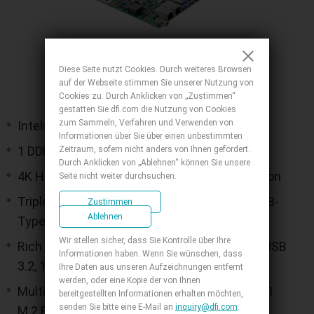
Diese Seite nutzt Cookies. Durch weiteres Browsen
auf der Webseite stimmen Sie unserer Nutzung von
Cookies zu. Durch Anklicken von „Zustimmen“
gestatten Sie dfi.com die Nutzung von Cookies
zum Sammeln, Verfahren und Verwenden von
Intel® Atom® Amston Lake Processors
Informationen über Sie über einen unbestimmten
1 DDR5 4800MHz SO-DIMM up to 16GB
Zeitraum, sofern nicht anders von Ihnen gefordert.
Durch Anklicken von „Ablehnen“ können Sie unsere
4K High Resolution: Supports 4K/ 2K resolution
Seite nicht weiter durchsuchen.
Triple Display: DP++/VGA + HDMI/DP++ + USB-
Zustimmen
Ablehnen
Type C + *M2A-Display (optional)
Wir stellen sicher, dass Sie Kontrolle über Ihre
Rich I/O Connectivity: 2 2.5GbE LAN, up to 4 USB
Informationen haben. Wenn Sie wünschen, dass
3.2, 1 USB Type C, 2 SATA3, 4 USB 2.0
Ihre Daten aus unseren Aufzeichnungen entfernt
werden, oder eine Kopie der von Ihnen
Multiple Expansion: 1 M.2 A Key, 1 M.2 B Key, 1
bereitgestellten Informationen erhalten möchten,
senden Sie bitte eine E-Mail an
inquiry@dfi.com
.
M.2 E Key