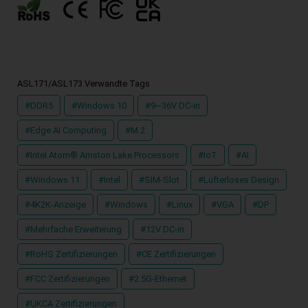
ASL171/ASL173 Verwandte Tags
#DDR5
#Windows 10
#9~36V DC-in
#Edge AI Computing
#M.2
#Intel Atom® Amston Lake Processors
#IoT
#AI
#Windows 11
#Intel
#SIM-Slot
#Lüfterloses Design
#4K2K-Anzeige
#Windows
#Linux
#VGA
#DP
#Mehrfache Erweiterung
#12V DC-in
#RoHS Zertifizierungen
#CE Zertifizierungen
#FCC Zertifizierungen
#2.5G-Ethernet
#UKCA Zertifizierungen