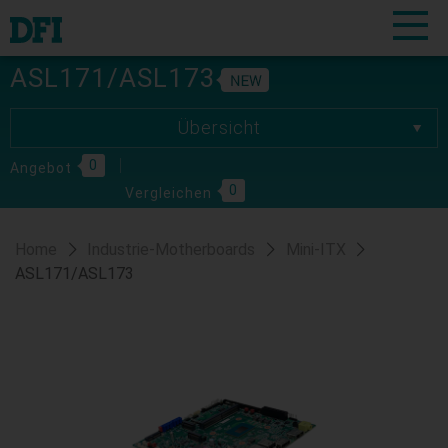
ASL171/ASL173
Übersicht
Übersicht
0
Spezifikationen
Angebot
0
Vergleichen
Download
Bestellinformationen
Home
Industrie-Motherboards
Mini-ITX
ASL171/ASL173