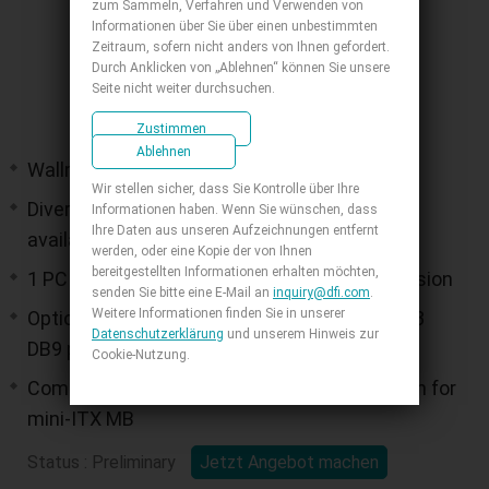
zum Sammeln, Verfahren und Verwenden von
Informationen über Sie über einen unbestimmten
Zeitraum, sofern nicht anders von Ihnen gefordert.
Durch Anklicken von „Ablehnen“ können Sie unsere
Seite nicht weiter durchsuchen.
Zustimmen
Ablehnen
Wallmount Chassis for mini-ITX MB
Wir stellen sicher, dass Sie Kontrolle über Ihre
Diverse Storage Support: 1x 2.5" SATA bay
Informationen haben. Wenn Sie wünschen, dass
Ihre Daten aus unseren Aufzeichnungen entfernt
available
werden, oder eine Kopie der von Ihnen
bereitgestellten Informationen erhalten möchten,
1 PCIe slot for single slot GPU/IO card expansion
senden Sie bitte eine E-Mail an
inquiry@dfi.com
.
Weitere Informationen finden Sie in unserer
Optional reserved I/O opening for 4 USB and 3
Datenschutzerklärung
und unserem Hinweis zur
DB9 ports
Cookie-Nutzung.
Compact System: Optimazed Chassis design for
mini-ITX MB
Status : Preliminary
Jetzt Angebot machen