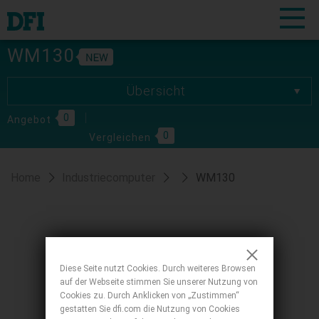
WM130
Übersicht
Übersicht
0
Spezifikationen
Angebot
0
Vergleichen
Download
Home
Industriecomputer
WM130
Diese Seite nutzt Cookies. Durch weiteres Browsen
auf der Webseite stimmen Sie unserer Nutzung von
Cookies zu. Durch Anklicken von „Zustimmen“
gestatten Sie dfi.com die Nutzung von Cookies