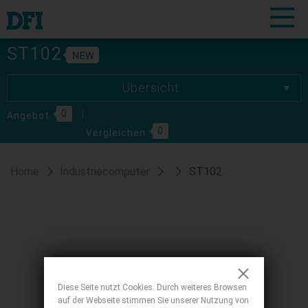
ST102
Übersicht
Übersicht
0
Spezifikationen
Angebot
0
Vergleichen
Download
Home
Industriecomputer
ST102
Diese Seite nutzt Cookies. Durch weiteres Browsen
auf der Webseite stimmen Sie unserer Nutzung von