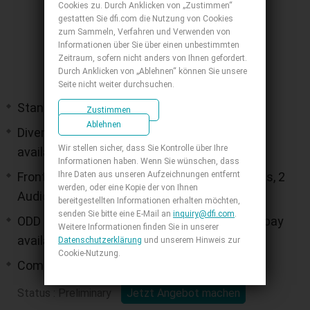
Cookies zu. Durch Anklicken von „Zustimmen“
gestatten Sie dfi.com die Nutzung von Cookies
zum Sammeln, Verfahren und Verwenden von
Informationen über Sie über einen unbestimmten
Zeitraum, sofern nicht anders von Ihnen gefordert.
Durch Anklicken von „Ablehnen“ können Sie unsere
Seite nicht weiter durchsuchen.
Stand type Chassis for Mini-ITX
Zustimmen
Ablehnen
Diverse Storage Support: 1x 2.5" SATA bay
Wir stellen sicher, dass Sie Kontrolle über Ihre
available
Informationen haben. Wenn Sie wünschen, dass
Ihre Daten aus unseren Aufzeichnungen entfernt
Front Access Operating Available: 2 USB ports, 2
werden, oder eine Kopie der von Ihnen
Audio Jack support
bereitgestellten Informationen erhalten möchten,
senden Sie bitte eine E-Mail an
inquiry@dfi.com
.
ODD Drive Bay Support: 1x optional slim ODD bay
Weitere Informationen finden Sie in unserer
available
Datenschutzerklärung
und unserem Hinweis zur
Cookie-Nutzung.
Compact Design for DC-in IPC System
Status : Preliminary
Jetzt Angebot machen