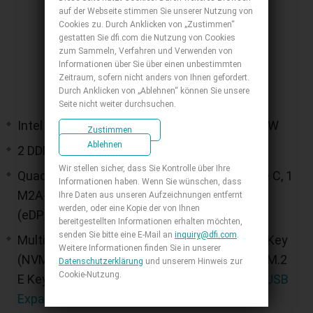
auf der Webseite stimmen Sie unserer Nutzung von
Cookies zu. Durch Anklicken von „Zustimmen“
gestatten Sie dfi.com die Nutzung von Cookies
zum Sammeln, Verfahren und Verwenden von
Informationen über Sie über einen unbestimmten
Zeitraum, sofern nicht anders von Ihnen gefordert.
Durch Anklicken von „Ablehnen“ können Sie unsere
Seite nicht weiter durchsuchen.
Intel Panther Lake H processor, TDP up to 25W
Zustimmen
Ablehnen
2 DDR5 6400/7200MHz, up to 128 GB
Wir stellen sicher, dass Sie Kontrolle über Ihre
Quad Display: 1 DP++, 1 HDMI 2.0, 1 USB Type C, 1
Informationen haben. Wenn Sie wünschen, dass
M2A-Display extension port
Ihre Daten aus unseren Aufzeichnungen entfernt
werden, oder eine Kopie der von Ihnen
(eDP/LVDS/HDMI/DVI/VGA/DP/ available)
bereitgestellten Informationen erhalten möchten,
senden Sie bitte eine E-Mail an
inquiry@dfi.com
.
Multiple Expansion: 1 PCIe Gen 5 x4, 1 M.2 M Key
Weitere Informationen finden Sie in unserer
(NVMe), 1 M.2 B Key (4G/5G) with SIM slot, 1 M.2
Datenschutzerklärung
und unserem Hinweis zur
Cookie-Nutzung.
E Key (WIFI/BT), 1 M.2 A Key (
M2A-Display & USB
Expansion
)