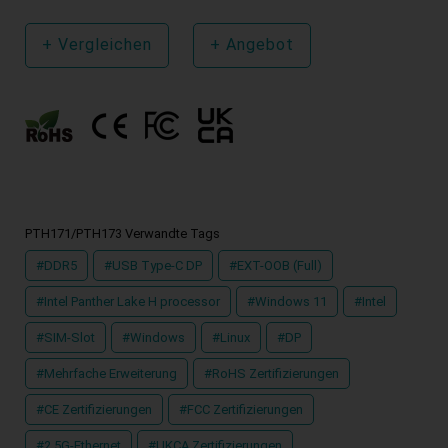
+
Vergleichen
+
Angebot
PTH171/PTH173 Verwandte Tags
#DDR5
#USB Type-C DP
#EXT-OOB (Full)
#Intel Panther Lake H processor
#Windows 11
#Intel
#SIM-Slot
#Windows
#Linux
#DP
#Mehrfache Erweiterung
#RoHS Zertifizierungen
#CE Zertifizierungen
#FCC Zertifizierungen
#2.5G-Ethernet
#UKCA Zertifizierungen