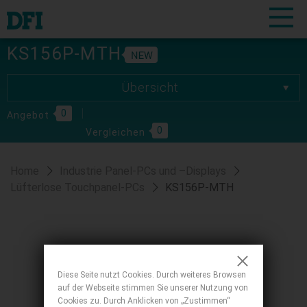
KS156P-MTH
Übersicht
Übersicht
0
Spezifikationen
Angebot
0
Vergleichen
Download
Bestellinformationen
Home
Industrie Panel-PCs und –Displays
Lüfterlose Touchpanel-PCs
KS156P-MTH
Diese Seite nutzt Cookies. Durch weiteres Browsen
auf der Webseite stimmen Sie unserer Nutzung von
Cookies zu. Durch Anklicken von „Zustimmen“