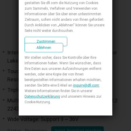
gestatten Sie dfi.com die Nutzung von Cookies
zum Sammeln, Verfahren und Verwenden von
Informationen über Sie über einen unbestimmten
Zeitraum, sofern nicht anders von Ihnen gefordert.
Durch Anklicken von „Ablehnen“ können Sie unsere
Seite nicht weiter durchsuchen.
Zustimmen
Ablehnen
Intel® Arrow Lake U Processors, Intel® Meteor
Wir stellen sicher, dass Sie Kontrolle über Ihre
Lake U Processors
Informationen haben. Wenn Sie wünschen, dass
Ihre Daten aus unseren Aufzeichnungen entfernt
Touch Type: Projected Capacitive / 5-Wire
werden, oder eine Kopie der von Ihnen
Resistive Touch
bereitgestellten Informationen erhalten möchten,
senden Sie bitte eine E-Mail an
inquiry@dfi.com
.
Triple Display: HDMI + DP++ + USB Type C
Weitere Informationen finden Sie in unserer
Datenschutzerklärung
und unserem Hinweis zur
Multiple Expansions: M.2 3042/2280 M Key, M.2
Cookie-Nutzung.
2242/3042/3052 B Key, M.2 2230 E Key
Wide Voltage: Support 9 ~ 36V
Status : Preliminary
Jetzt Angebot machen