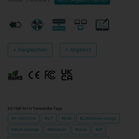
+
Vergleichen
+
Angebot
KS156P-MTH Verwandte Tags
#9~36V DC-in
#IoT
#Intel
#Lüfterloses Design
#4K2K-Anzeige
#Windows
#Linux
#DP