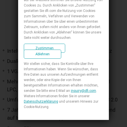
auf der Webseite stimmen Sie unserer Nutzung von
Cookies zu. Durch Anklicken von „Zustimmen“
gestatten Sie dfi.com die Nutzung von Cookies
zum Sammeln, Verfahren und Verwenden von
Informationen über Sie über einen unbestimmten
Zeitraum, sofern nicht anders von Ihnen gefordert.
Durch Anklicken von „Ablehnen“ können Sie unsere
Seite nicht weiter durchsuchen.
Zustimmen
Intel® Core™ 3./2. Gen., Intel®-QM77-Chipsatz
Ablehnen
Dualkanal-DDR3L 1600 MHz SODIMM bis 8 GB
Wir stellen sicher, dass Sie Kontrolle über Ihre
Informationen haben. Wenn Sie wünschen, dass
1 VGA, 1 LVDS, 3 DDI (HDMI/ DVI/ DP/ SDVO)
Ihre Daten aus unseren Aufzeichnungen entfernt
werden, oder eine Kopie der von Ihnen
Mehrfache Erweiterung: 1 PCIe x16, 4 SATA, 1
bereitgestellten Informationen erhalten möchten,
LPC, 1 I2C, 1 SMBus
senden Sie bitte eine E-Mail an
inquiry@dfi.com
.
Weitere Informationen finden Sie in unserer
Umfassende I/O: 1 Intel GbE, 4 USB 3.0, 4 USB 2.0
Datenschutzerklärung
und unserem Hinweis zur
Cookie-Nutzung.
7 Jahre CPU-Lebensdauer bis Q3' 18 (Basierend
auf Intel IOTG Roadmap)