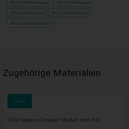
#RoHS Zertifizierungen
#UL Zertifizierungen
#CE Zertifizierungen
#FCC Zertifizierungen
#UL-US Zertifizierungen
Zugehörige Materialien
News
COM Express Compact Module with 3rd
Generation Intel® Core™ Processor Supports 3