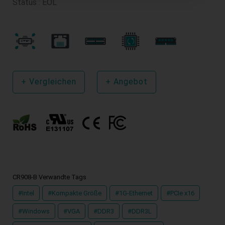
Status : EOL
+
Vergleichen
+
Angebot
CR908-B Verwandte Tags
#Intel
#Kompakte Größe
#1G-Ethernet
#PCIe x16
#Windows
#VGA
#DDR3
#DDR3L