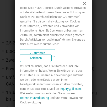
Diese Seite nutzt Cookies. Durch weiteres Browsen
auf der Webseite stimmen Sie unserer Nutzung von
Cookies zu. Durch Anklicken von „Zustimmen“
gestatten Sie dfi.com die Nutzung von Cookies
zum Sammeln, Verfahren und Verwenden von
Informationen über Sie über einen unbestimmten
Zeitraum, sofern nicht anders von Ihnen gefordert.
Durch Anklicken von „Ablehnen“ können Sie unsere
2,5-Zoll-Pico-ITX mit NXP-i.MX6-Prozessor
Seite nicht weiter durchsuchen.
DDR3L SDRAM memory down , up to 4GB.
Zustimmen
Ablehnen
Zwei unabhängige Displays: HDMI + LVDS
Wir stellen sicher, dass Sie Kontrolle über Ihre
Erweiterung: 1 Mini-PCIe, 1 SD, 1 SIM (optional)
Informationen haben. Wenn Sie wünschen, dass
Ihre Daten aus unseren Aufzeichnungen entfernt
Umfassende I/O: 1 GbE, 3 COM, 5 USB 2.0, 1
werden, oder eine Kopie der von Ihnen
CANBus
bereitgestellten Informationen erhalten möchten,
senden Sie bitte eine E-Mail an
inquiry@dfi.com
.
15 Jahren CPU-Lebensdauer der Unterstützung
Weitere Informationen finden Sie in unserer
Datenschutzerklärung
und unserem Hinweis zur
bis Q4' 32 (Basierend auf NXP Roadmap)
Cookie-Nutzung.