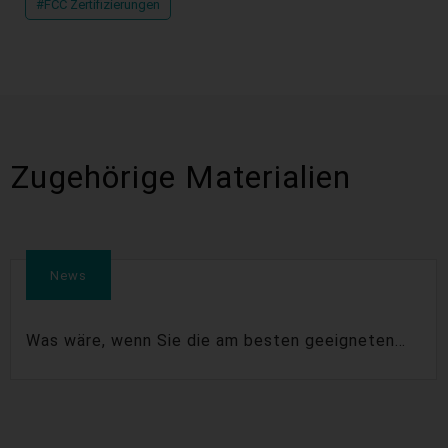
#FCC Zertifizierungen
Zugehörige Materialien
News
Was wäre, wenn Sie die am besten geeigneten
Embedded-Platinen für Ihre IoT-Lösung haben
könnten?