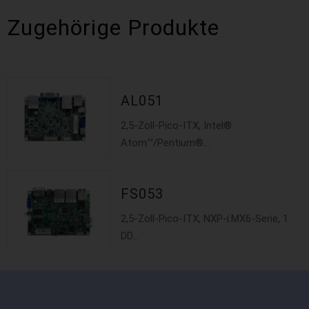
Zugehörige Produkte
AL051
2,5-Zoll-Pico-ITX, Intel®
Atom™/Pentium®...
FS053
2,5-Zoll-Pico-ITX, NXP-i.MX6-Serie, 1
DD...