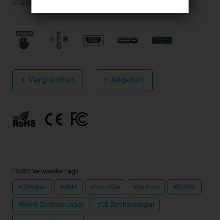
Status : EOL
+
Vergleichen
+
Angebot
FS051 Verwandte Tags
#CAN-Bus
#ARM
#Mini PCIe
#Android
#DDR3L
#RoHS Zertifizierungen
#CE Zertifizierungen