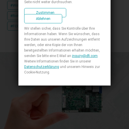
Seite nicht weiter durchsuchen.
#Windows
#Linux
#VGA
#DP
#DDR3L
Zustimmen
#RoHS Zertifizierungen
#CE Zertifizierungen
Ablehnen
#FCC Zertifizierungen
#UKCA Zertifizierungen
Wir stellen sicher, dass Sie Kontrolle über Ihre
Informationen haben. Wenn Sie wünschen, dass
Ihre Daten aus unseren Aufzeichnungen entfernt
werden, oder eine Kopie der von Ihnen
bereitgestellten Informationen erhalten möchten,
senden Sie bitte eine E-Mail an
inquiry@dfi.com
.
Weitere Informationen finden Sie in unserer
Datenschutzerklärung
und unserem Hinweis zur
Cookie-Nutzung.