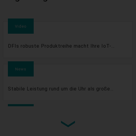
Video
DFIs robuste Produktreihe macht Ihre IoT-
Lösung noch wettbewerbsfähiger
News
Stabile Leistung rund um die Uhr als große
Herausforderung in der IoT-Generation
News
Robuste Embedded-Platinen mit breitem