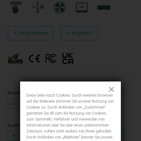
+
Vergleichen
+
Angebot
Eingebettete Lösungen mit
AL551
:
Diese Seite nutzt Cookies. Durch weiteres Browsen
auf der Webseite stimmen Sie unserer Nutzung von
KS070-AL
Cookies zu. Durch Anklicken von „Zustimmen“
gestatten Sie dfi.com die Nutzung von Cookies
zum Sammeln, Verfahren und Verwenden von
Informationen über Sie über einen unbestimmten
AL551 Verwandte Tags
Zeitraum, sofern nicht anders von Ihnen gefordert.
#IoT
#Intel
#Lüfterloses Design
#4K2K-Anzeige
Durch Anklicken von „Ablehnen“ können Sie unsere