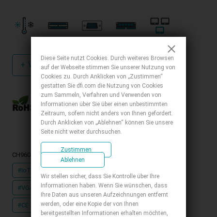
Diese Seite nutzt Cookies. Durch weiteres Browsen
+
Vergleichen
+
Angebot
auf der Webseite stimmen Sie unserer Nutzung von
Cookies zu. Durch Anklicken von „Zustimmen“
gestatten Sie dfi.com die Nutzung von Cookies
zum Sammeln, Verfahren und Verwenden von
Informationen über Sie über einen unbestimmten
Zeitraum, sofern nicht anders von Ihnen gefordert.
Durch Anklicken von „Ablehnen“ können Sie unsere
Seite nicht weiter durchsuchen.
Zustimmen
CH960-CM246/QM370 Verwandte Tags
Ablehnen
#IoT
#Intel
#PCIe x16
#Windows
#Linux
Wir stellen sicher, dass Sie Kontrolle über Ihre
Informationen haben. Wenn Sie wünschen, dass
#VGA
#DP
#DDR4
#RoHS Zertifizierungen
Ihre Daten aus unseren Aufzeichnungen entfernt
werden, oder eine Kopie der von Ihnen
#CE Zertifizierungen
#FCC Zertifizierungen
bereitgestellten Informationen erhalten möchten,