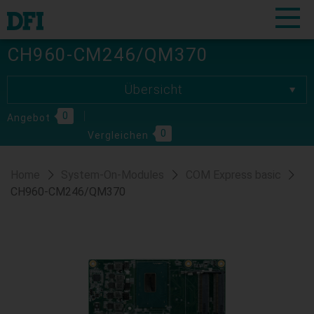
CH960-CM246/QM370
Übersicht
Übersicht
0
Spezifikationen
Angebot
0
Vergleichen
Download
Bestellinformationen
Home
System-On-Modules
COM Express basic
CH960-CM246/QM370