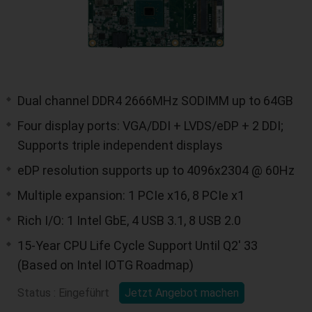
Dual channel DDR4 2666MHz SODIMM up to 64GB
Four display ports: VGA/DDI + LVDS/eDP + 2 DDI;
Supports triple independent displays
eDP resolution supports up to 4096x2304 @ 60Hz
Multiple expansion: 1 PCIe x16, 8 PCIe x1
Rich I/O: 1 Intel GbE, 4 USB 3.1, 8 USB 2.0
15-Year CPU Life Cycle Support Until Q2' 33
(Based on Intel IOTG Roadmap)
Status : Eingeführt
Jetzt Angebot machen