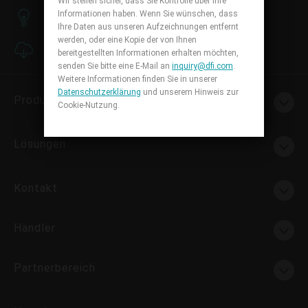
Wir stellen sicher, dass Sie Kontrolle über Ihre
Informationen haben. Wenn Sie wünschen, dass
Wissensdatenbank
Ihre Daten aus unseren Aufzeichnungen entfernt
werden, oder eine Kopie der von Ihnen
Downloadcenter
bereitgestellten Informationen erhalten möchten,
senden Sie bitte eine E-Mail an
inquiry@dfi.com
.
Weitere Informationen finden Sie in unserer
Datenschutzerklärung
und unserem Hinweis zur
Produkte
Cookie-Nutzung.
Lösungen
Kontakt
Händler
Partnerbereich