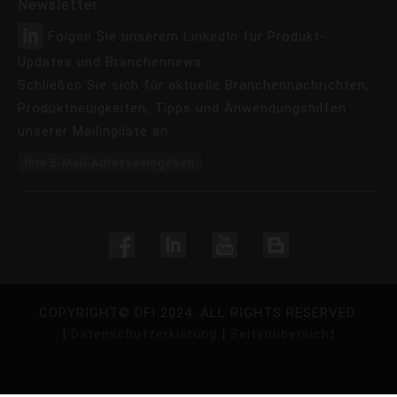
Newsletter
Folgen Sie unserem LinkedIn für Produkt-
Updates und Branchennews.
Schließen Sie sich für aktuelle Branchennachrichten,
Produktneuigkeiten, Tipps und Anwendungshilfen
unserer Mailingliste an.
Ihre E-Mail-Adresseeingeben
COPYRIGHT©
DFI
2024. ALL RIGHTS RESERVED.
|
Datenschutzerklärung
|
Seitenübersicht