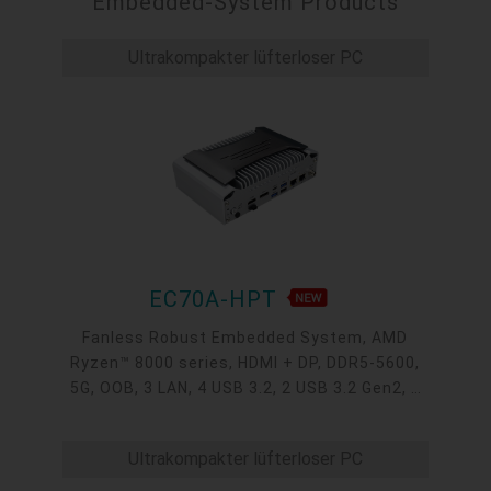
Embedded-System Products
Ultrakompakter lüfterloser PC
EC70A-HPT
Fanless Robust Embedded System, AMD
Ryzen™ 8000 series, HDMI + DP, DDR5-5600,
5G, OOB, 3 LAN, 4 USB 3.2, 2 USB 3.2 Gen2, 1
USB 2.0, 1 USB Type-C, -20~60°C, -20~70°C
Ultrakompakter lüfterloser PC