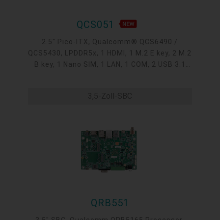
QCS051
2.5" Pico-ITX, Qualcomm® QCS6490 /
QCS5430, LPDDR5x, 1 HDMI, 1 M.2 E key, 2 M.2
B key, 1 Nano SIM, 1 LAN, 1 COM, 2 USB 3.1
Gen1, 3 USB 2.0, 1 USB Type C, 1 Micro USB
debug UART, 0°C~60°C, -25°C~75°C
3,5-Zoll-SBC
QRB551
3.5" SBC, Qualcomm QRB5165 Processor,