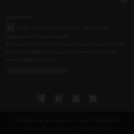
Newsletter
Folgen Sie unserem LinkedIn für Produkt-
Updates und Branchennews.
Schließen Sie sich für aktuelle Branchennachrichten,
Produktneuigkeiten, Tipps und Anwendungshilfen
unserer Mailingliste an.
Ihre E-Mail-Adresseeingeben
COPYRIGHT©
DFI
2024. ALL RIGHTS RESERVED.
|
Datenschutzerklärung
|
Seitenübersicht