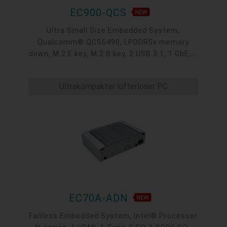
EC900-QCS
Ultra Small Size Embedded System,
Qualcomm® QCS6490, LPDDR5x memory
down, M.2 E key, M.2 B key, 2 USB 3.1, 1 GbE, 1
HDMI, 1 Audio Jack, 1 COM, 8-bit DIO, AMR
Ultrakompakter lüfterloser PC
EC70A-ADN
Fanless Embedded System, Intel® Processor