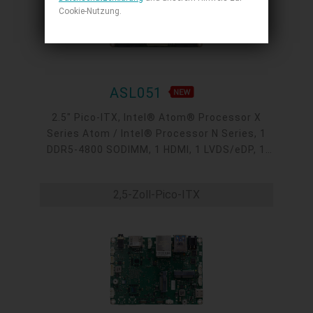
Cookie-Nutzung.
ASL051
2.5" Pico-ITX, Intel® Atom® Processor X
Series Atom / Intel® Processor N Series, 1
DDR5-4800 SODIMM, 1 HDMI, 1 LVDS/eDP, 1
M.2 E Key, 2 M.2 B Key, 2 Intel 2.5GbE, 2 COM,
2 USB 3.2, 2 USB 2.0, -40 to 85°C
2,5-Zoll-Pico-ITX