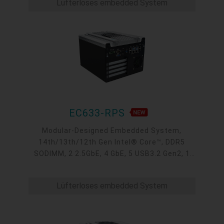
Lüfterloses embedded System
EC633-RPS
Modular-Designed Embedded System,
14th/13th/12th Gen Intel® Core™, DDR5
SODIMM, 2 2.5GbE, 4 GbE, 5 USB3.2 Gen2, 1
USB type-C, 1 VGA, 1 HDMI, 1 DP++, 9 COM, 5
M.2, 1 mini-PCIe, OOB, 5G, -20 to 70°C, 5G
Lüfterloses embedded System