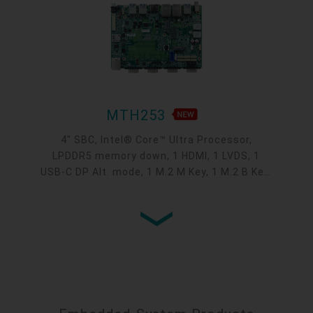
MTH253
4" SBC, Intel® Core™ Ultra Processor,
LPDDR5 memory down, 1 HDMI, 1 LVDS, 1
USB-C DP Alt. mode, 1 M.2 M Key, 1 M.2 B Key,
1 M.2 E Key, 2 2.5GbE, 1 GbE, 4 USB 3.2, 1
USB-C, 5 COM, 1 COM/DIO, -5 to 65°C