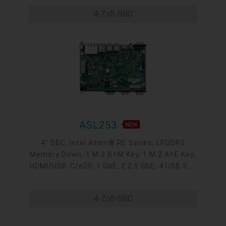
C, 3 COM , 1 COM/DIO, 0 to 60°C
4-Zoll-SBC
ASL253
4" SBC, Intel Atom® RE Series, LPDDR5
Memory Down, 1 M.2 B+M Key, 1 M.2 A+E Key,
HDMI/USB-C/eDP, 1 GbE, 2 2.5 GbE, 4 USB 3.2,
3 COM, 1 COM/DIO, Internal: 1 USB 2.0 + 2
COM, OOB, -40 to 85°C
4-Zoll-SBC