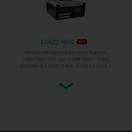
EC622-RPS
Modular-Designed Embedded System,
14th/13th/12th Gen Intel® Core™, DDR5
SODIMM, 2 2.5GbE, 4 GbE, 5 USB3.2 Gen2, 1
USB type-C, 1 VGA, 1 HDMI, 1 DP++, 9 COM, 5
M.2, 1 mini-PCIe, OOB, 5G, -20 to 70°C