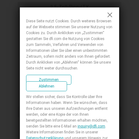
Gen2, 2 USB 2.0, 1 Micro HDMI, 1 DIO
2,5-Zoll-Pico-ITX
Diese Seite nutzt Cookies. Durch weiteres Browsen
auf der Webseite stimmen Sie unserer Nutzung von
Cookies zu. Durch Anklicken von „Zustimmen“
gestatten Sie dfi.com die Nutzung von Cookies
zum Sammeln, Verfahren und Verwenden von
Informationen über Sie über einen unbestimmten
Zeitraum, sofern nicht anders von Ihnen gefordert.
Durch Anklicken von „Ablehnen“ können Sie unsere
WCL051
Seite nicht weiter durchsuchen.
2.5" Pico-ITX, Intel® Core™ Series 3
Zustimmen
Processors, 1 DDR5 SODIMM, 1 HDMI, 1
Ablehnen
LVDS/eDP, 1 M.2 E Key, 1 M.2 B Key, 1 M.2 M
Wir stellen sicher, dass Sie Kontrolle über Ihre
Key, 2 Intel 2.5GbE, 2 COM, 2 USB 3.2, 2 USB
Informationen haben. Wenn Sie wünschen, dass
2.0
Ihre Daten aus unseren Aufzeichnungen entfernt
2,5-Zoll-Pico-ITX
werden, oder eine Kopie der von Ihnen
bereitgestellten Informationen erhalten möchten,
senden Sie bitte eine E-Mail an
inquiry@dfi.com
.
Weitere Informationen finden Sie in unserer
Datenschutzerklärung
und unserem Hinweis zur