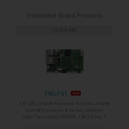
Embedded-Board Products
1,8-Zoll-SBC
TWLF51
1.8" SBC, Intel® Processor N Series, Intel®
Atom® Processor X Series, (Amston
Lake/Twin Lake), LPDDR5, 1 M.2 E key, 1
I2C/SMBus, 1 Intel GbE, 1 COM, 2 USB 3.2