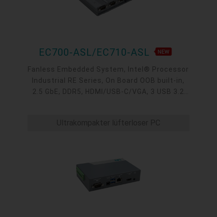
EC700-ASL/EC710-ASL
Fanless Embedded System, Intel® Processor
Industrial RE Series, On Board OOB built-in,
2.5 GbE, DDR5, HDMI/USB-C/VGA, 3 USB 3.2
type A, 1 USB-C 3.2, 4 COM, -40 to 65°C
Ultrakompakter lüfterloser PC