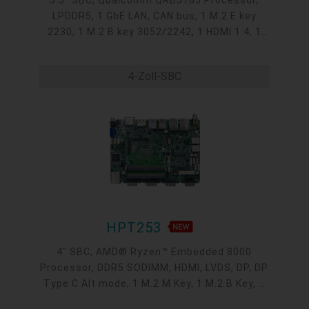
LPDDR5, 1 GbE LAN, CAN bus, 1 M.2 E key
2230, 1 M.2 B key 3052/2242, 1 HDMI 1.4, 1
USB Type C DP, 1 uSD card, 2 USB 3.1 Gen1
Type A, 1 USB 2 Type A, 1 USB 3.1 OTG Type
4-Zoll-SBC
C, 2 USB 2.0, 1 COM, 1 CAN bus 2.0b, 1 Micro
USB debug UART, 1 8-bit DIO terminal block
HPT253
4" SBC, AMD® Ryzen™ Embedded 8000
Processor, DDR5 SODIMM, HDMI, LVDS, DP, DP
Type C Alt mode, 1 M.2 M Key, 1 M.2 B Key, 1
M.2 E Key, 2 2.5GbE, 1 GbE, 2 USB 3.2, 1 USB-