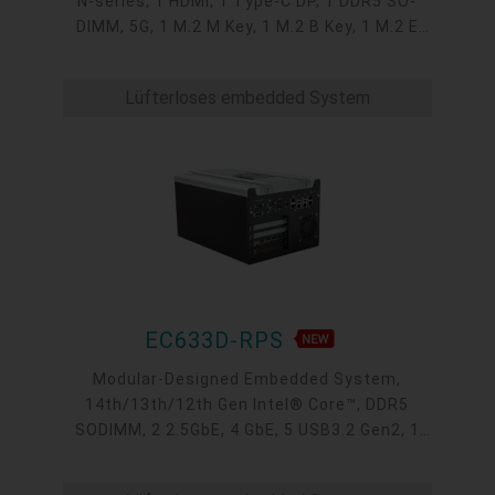
N-series, 1 HDMI, 1 Type-C DP, 1 DDR5 SO-
DIMM, 5G, 1 M.2 M Key, 1 M.2 B Key, 1 M.2 E
Key, 3 2.5GbE LAN, 4 USB 3.2, 2 USB 2.0, 1
COM, 1 Line-out, 1 Mic-in
Lüfterloses embedded System
EC633D-RPS
Modular-Designed Embedded System,
14th/13th/12th Gen Intel® Core™, DDR5
SODIMM, 2 2.5GbE, 4 GbE, 5 USB3.2 Gen2, 1
USB type-C, 1 VGA, 1 HDMI, 1 DP++, 9 COM, 5
M.2, 1 mini-PCIe, OOB, 5G, -20 to 70°C, 5G