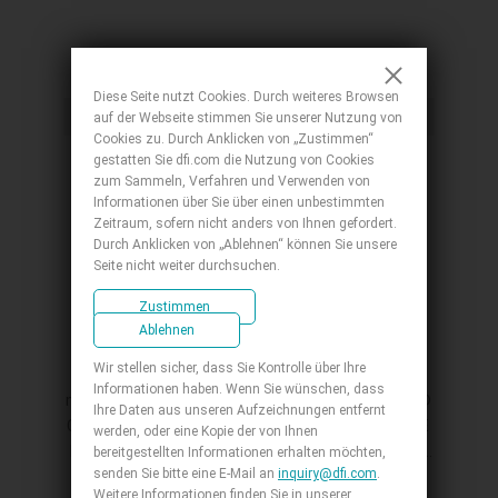
Embedded-Board Products
Diese Seite nutzt Cookies. Durch weiteres Browsen
Micro-ATX
auf der Webseite stimmen Sie unserer Nutzung von
Cookies zu. Durch Anklicken von „Zustimmen“
gestatten Sie dfi.com die Nutzung von Cookies
zum Sammeln, Verfahren und Verwenden von
Informationen über Sie über einen unbestimmten
Zeitraum, sofern nicht anders von Ihnen gefordert.
Durch Anklicken von „Ablehnen“ können Sie unsere
Seite nicht weiter durchsuchen.
Zustimmen
Ablehnen
ADS310-R680E/Q670E
Wir stellen sicher, dass Sie Kontrolle über Ihre
Informationen haben. Wenn Sie wünschen, dass
microATX, BTL-S/14th/13th/12th Gen Intel®
Ihre Daten aus unseren Aufzeichnungen entfernt
Core™ , 4 DDR4, 1 PCIe x16, 3 PCIe x4, 1 M.2 E
werden, oder eine Kopie der von Ihnen
key, 2 M.2 M key, 4 SATA 3.0, 2 DP++, 1 HDMI
bereitgestellten Informationen erhalten möchten,
senden Sie bitte eine E-Mail an
inquiry@dfi.com
.
2.0a, 1 VGA, 4 SATA 3.0, 2 Intel 10GbE, 2 Intel
Weitere Informationen finden Sie in unserer