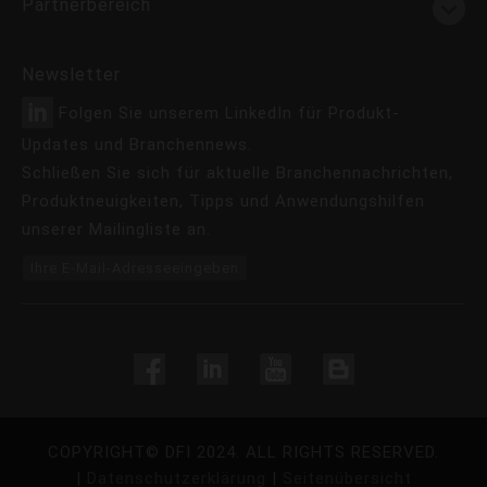
Partnerbereich
Newsletter
Folgen Sie unserem LinkedIn für Produkt-
Updates und Branchennews.
Schließen Sie sich für aktuelle Branchennachrichten,
Produktneuigkeiten, Tipps und Anwendungshilfen
unserer Mailingliste an.
Ihre E-Mail-Adresseeingeben
COPYRIGHT©
DFI
2024. ALL RIGHTS RESERVED.
|
Datenschutzerklärung
|
Seitenübersicht