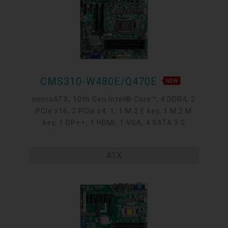
CMS310-W480E/Q470E
microATX, 10th Gen Intel® Core™, 4 DDR4, 2
PCIe x16, 2 PCIe x4, 1, 1 M.2 E key, 1 M.2 M
key, 1 DP++, 1 HDMI, 1 VGA, 4 SATA 3.0
ATX