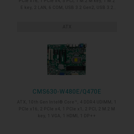
PCIe x16, 1 PCIe x4, 5 PCI, 1 M.2 M key, 1 M.2
E key, 2 LAN, 6 COM, USB 3.2 Gen2, USB 3.2
Gen1, USB 2.0, 1 VGA, 1 HDMI, 1 DP++
ATX
CMS630-W480E/Q470E
ATX, 10th Gen Intel® Core™, 4 DDR4 UDIMM, 1
PCIe x16, 2 PCIe x4, 1 PCIe x1, 2 PCI, 2 M.2 M
key, 1 VGA, 1 HDMI, 1 DP++