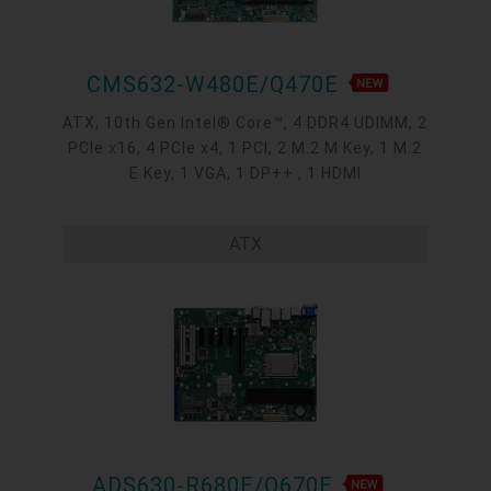
CMS632-W480E/Q470E
ATX, 10th Gen Intel® Core™, 4 DDR4 UDIMM, 2
PCIe x16, 4 PCIe x4, 1 PCI, 2 M.2 M Key, 1 M.2
E Key, 1 VGA, 1 DP++ , 1 HDMI
ATX
ADS630-R680E/Q670E