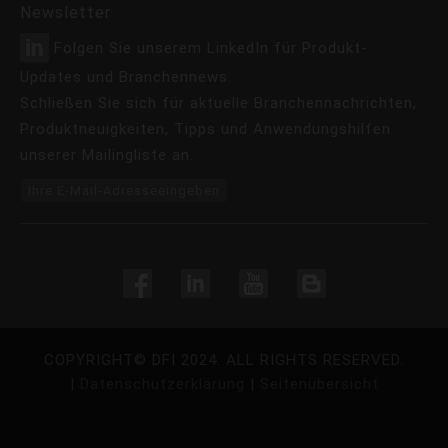
Newsletter
Folgen Sie unserem LinkedIn für Produkt-
Updates und Branchennews.
Schließen Sie sich für aktuelle Branchennachrichten,
Produktneuigkeiten, Tipps und Anwendungshilfen
unserer Mailingliste an.
Ihre E-Mail-Adresseeingeben
COPYRIGHT©
DFI
2024. ALL RIGHTS RESERVED.
|
Datenschutzerklärung
|
Seitenübersicht