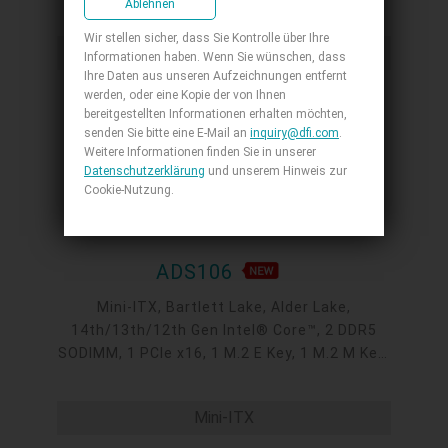
Ablehnen
Intel 2.5GbE, 4 COM, 6 USB 3.2, 2 USB 2.0, 6
SATA 3.0
Wir stellen sicher, dass Sie Kontrolle über Ihre
Mini-ITX
Informationen haben. Wenn Sie wünschen, dass
Ihre Daten aus unseren Aufzeichnungen entfernt
werden, oder eine Kopie der von Ihnen
bereitgestellten Informationen erhalten möchten,
senden Sie bitte eine E-Mail an
inquiry@dfi.com
.
Weitere Informationen finden Sie in unserer
Datenschutzerklärung
und unserem Hinweis zur
Cookie-Nutzung.
ADS106
Mini-ITX, Bartlett Lake, Alder Lake,
14th/13th/12th Gen Intel® Core™, 2 DDR5
SODIMM, 1 PCIe x16, 1 M.2 E Key, 1 M.2 M Key,
1 M.2 B Key, 2 DP++, LVDS/eDP, DFI display
extension port (DP/HDMI/VGA available), 1
Mini-ITX
Intel 2.5GbE, up to 2 Intel GbE, 2 COM, up to 6
USB 3.2 Gen2, 2 USB 3.2 Gen1, 4 USB 2.0, 2