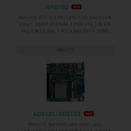
RPS100
Mini-ITX, BTL-S/14th/13th/12th Gen Intel®
Core™, 2DDR5 SODIMM, 1 PCIe x16, 1 M.2 M
key, 1 M.2 E Key, 1 M.2 A Key, DP++, HDMI,
VGA, M2A Display, 2 Intel 2.5GbE, 2 COM, up
to 2 USB 3.2 Gen2, 4 USB 3.2 Gen1, 2 USB 2.0
Mini-ITX
headers
ADS101/ADS103
Mini-ITX, Bartlett Lake, Alder Lake,