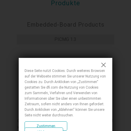
Produkte
Embedded-Board Products
PICMG 1.3
Diese Seite nutzt Cookies. Durch weiteres Browsen
auf der Webseite stimmen Sie unserer Nutzung von
Cookies zu. Durch Anklicken von „Zustimmen“
gestatten Sie dfi.com die Nutzung von Cookies
zum Sammeln, Verfahren und Verwenden von
Informationen über Sie über einen unbestimmten
RPSPIC
Zeitraum, sofern nicht anders von Ihnen gefordert.
Durch Anklicken von „Ablehnen“ können Sie unsere
Full Size PICMG 1.3, BTL-S/14th/13th/12th
Seite nicht weiter durchsuchen.
Gen Intel® Core™, 2/4 DDR5, M.2 E Key, M.2 M
Zustimmen
Key, M.2 A Key for M2A-OOB, VGA, DP, HDMI, 2