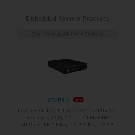
Embedded-System Products
Mini-ITX/microATX/ATX Systems
X3-BTS
Desktop Box IPC, BTL-S/14th/13th/12th Gen
Intel Core, DDR5, 1 DP++, 2 USB-C DP
Alt.Mode, 1 M.2 E Key, 1 M.2 M Key, 1 M.2 B
Key, RAID/NVME, 1 PCIe x16, 2 2.5GbE, 4 USB