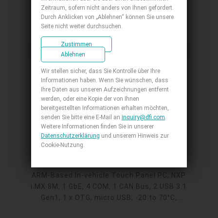
Zeitraum, sofern nicht anders von Ihnen gefordert.
Durch Anklicken von „Ablehnen“ können Sie unsere
Embedded-System Products
Seite nicht weiter durchsuchen.
Zustimmen
Fahrzeugsystem
Ablehnen
Wir stellen sicher, dass Sie Kontrolle über Ihre
Informationen haben. Wenn Sie wünschen, dass
Ihre Daten aus unseren Aufzeichnungen entfernt
werden, oder eine Kopie der von Ihnen
bereitgestellten Informationen erhalten möchten,
senden Sie bitte eine E-Mail an
inquiry@dfi.com
.
Weitere Informationen finden Sie in unserer
Datenschutzerklärung
und unserem Hinweis zur
Cookie-Nutzung.
VP101-M8M
ARM-Based In-vehicle Touch Panel PC, NXP
i.MX 8M, 1 GbE, 4 COM, 1 CAN Bus, 2 USB 3.1
Gen1, 1 x OTG, micro USB, -20 to 70°C,
Android 9.0 & Linux, IP65, Power Ignition