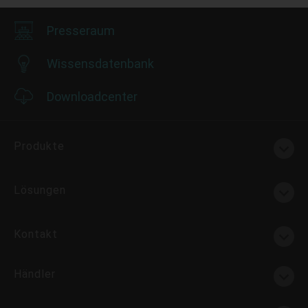
vision, testing machine, surveillance,
monitoring, and more. DFI EC300-CS support
Presseraum
8th/9th Gen Intel® Core, DDR4, 3 Mini PCIe, 2
M.2, 1 HDMI, 1 VGA, 1 DP++.
Wissensdatenbank
Downloadcenter
Produkte
Lösungen
Kontakt
Händler