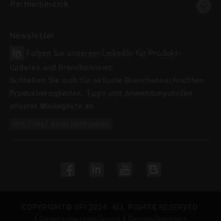
Partnerbereich
Newsletter
Folgen Sie unserem LinkedIn für Produkt-
Updates und Branchennews.
Schließen Sie sich für aktuelle Branchennachrichten,
Produktneuigkeiten, Tipps und Anwendungshilfen
unserer Mailingliste an.
Ihre E-Mail-Adresseeingeben
COPYRIGHT©
DFI
2024. ALL RIGHTS RESERVED.
|
Datenschutzerklärung
|
Seitenübersicht