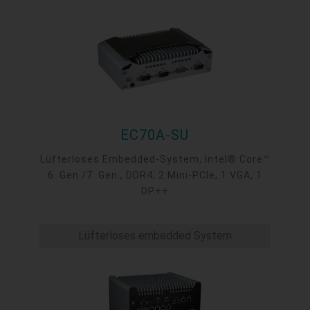
2.5GbE TSN, 3 M.2, 1 VGA, 4 COM, up to 4 LAN
or 4 USB 3.1.
EC70A-SU
Lüfterloses Embedded-System, Intel® Core™
6. Gen./7. Gen., DDR4, 2 Mini-PCIe, 1 VGA, 1
DP++
Lüfterloses embedded System