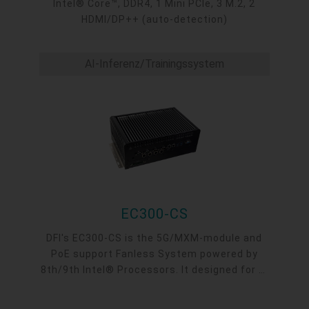
Intel® Core™, DDR4, 1 Mini PCIe, 3 M.2, 2
HDMI/DP++ (auto-detection)
AI-Inferenz/Trainingssystem
EC300-CS
DFI's EC300-CS is the 5G/MXM-module and
PoE support Fanless System powered by
8th/9th Intel® Processors. It designed for AI
application such as factory automation, AOI,
industrial robot, edge computing, machine