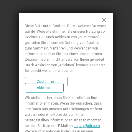
Embedded-Board Products
Diese Seite nutzt Cookies. Durch weiteres Browsen
ATX
auf der Webseite stimmen Sie unserer Nutzung von
Cookies zu. Durch Anklicken von „Zustimmen“
gestatten Sie dfi.com die Nutzung von Cookies
zum Sammeln, Verfahren und Verwenden von
Informationen über Sie über einen unbestimmten
Zeitraum, sofern nicht anders von Ihnen gefordert.
Durch Anklicken von „Ablehnen“ können Sie unsere
Seite nicht weiter durchsuchen.
Zustimmen
Ablehnen
GRW610-W890
Wir stellen sicher, dass Sie Kontrolle über Ihre
Informationen haben. Wenn Sie wünschen, dass
ATX, 6th Generation Intel® Xeon® W Family,
Ihre Daten aus unseren Aufzeichnungen entfernt
DDR5 ECC-RDIMM, DP, OOB, 3 PCIe x16
werden, oder eine Kopie der von Ihnen
(Gen5), 4 PCIe x8 (Gen5), 2 M.2 M key 2280, 2
bereitgestellten Informationen erhalten möchten,
senden Sie bitte eine E-Mail an
inquiry@dfi.com
.
2.5GbE + 2 10GbE, 8 SATA 3.0, 8 USB 3.2, 2
Weitere Informationen finden Sie in unserer