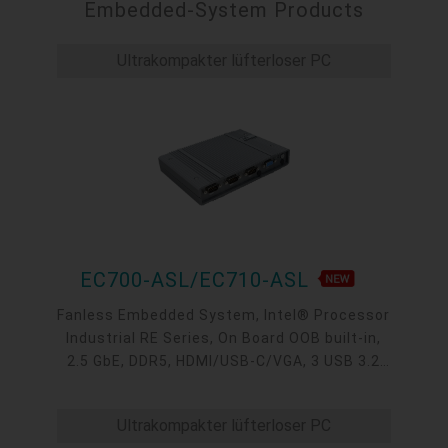
COM, OOB, -40 to 85°C
Embedded-System Products
Ultrakompakter lüfterloser PC
EC700-ASL/EC710-ASL
Fanless Embedded System, Intel® Processor
Industrial RE Series, On Board OOB built-in,
2.5 GbE, DDR5, HDMI/USB-C/VGA, 3 USB 3.2
type A, 1 USB-C 3.2, 4 COM, -40 to 65°C
Ultrakompakter lüfterloser PC