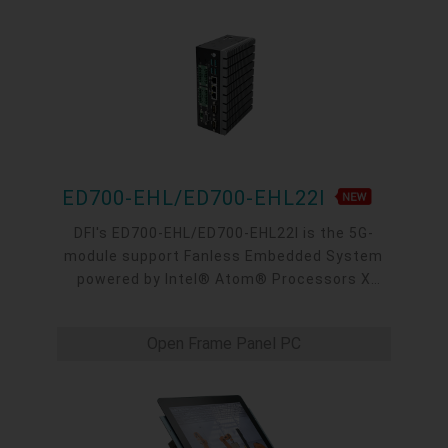
ED700-EHL/ED700-EHL22I
DFI's ED700-EHL/ED700-EHL22I is the 5G-
module support Fanless Embedded System
powered by Intel® Atom® Processors X
Series. It is ideal for AMR/AGV, machine
vision and other industrial automation
Open Frame Panel PC
applications. ED700-EHL supports 5G cellular,
2.5GbE TSN, 3 M.2, 1 VGA, 4 COM, up to 4 LAN
or 4 USB 3.1.