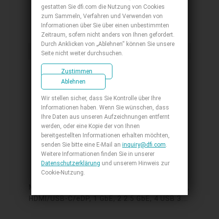
gestatten Sie dfi.com die Nutzung von Cookies
zum Sammeln, Verfahren und Verwenden von
Embedded-Board Products
Informationen über Sie über einen unbestimmten
Zeitraum, sofern nicht anders von Ihnen gefordert.
Durch Anklicken von „Ablehnen“ können Sie unsere
4-Zoll-SBC
Seite nicht weiter durchsuchen.
Zustimmen
Ablehnen
Wir stellen sicher, dass Sie Kontrolle über Ihre
Informationen haben. Wenn Sie wünschen, dass
Ihre Daten aus unseren Aufzeichnungen entfernt
werden, oder eine Kopie der von Ihnen
bereitgestellten Informationen erhalten möchten,
senden Sie bitte eine E-Mail an
inquiry@dfi.com
.
Weitere Informationen finden Sie in unserer
ASL253
Datenschutzerklärung
und unserem Hinweis zur
Cookie-Nutzung.
4" SBC, Intel Atom® RE Series, LPDDR5
Memory Down, 1 M.2 B+M Key, 1 M.2 A+E Key,
HDMI/USB-C/eDP, 1 GbE, 2 2.5 GbE, 4 USB 3.2,
3 COM, 1 COM/DIO, Internal: 1 USB 2.0 + 2