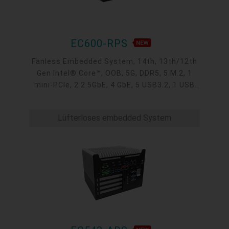
EC600-RPS
Fanless Embedded System, 14th, 13th/12th
Gen Intel® Core™, OOB, 5G, DDR5, 5 M.2, 1
mini-PCIe, 2 2.5GbE, 4 GbE, 5 USB3.2, 1 USB
type-C, 1 VGA, 1 HDMI, 1 DP ++, 10 COM,
9~36V DC-in, -20~70°C
Lüfterloses embedded System