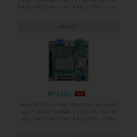
2 DDR5 SODIMM, 1 PCIe x4, 1 M.2 M key, 1 M.2
B key, 1 M.2 E Key, 1 M.2 A Key, 2 DP++, 1 USB
Type C, 1 M2A Display, 3 Intel 2.5GbE, 4 USB
3.2 Gen2, 1 USB Type C, 4 USB2.0 headers
Mini-ITX
RPS100
Mini-ITX, BTL-S/14th/13th/12th Gen Intel®
Core™, 2DDR5 SODIMM, 1 PCIe x16, 1 M.2 M
key, 1 M.2 E Key, 1 M.2 A Key, DP++, HDMI,
VGA, M2A Display, 2 Intel 2.5GbE, 2 COM, up
to 2 USB 3.2 Gen2, 4 USB 3.2 Gen1, 2 USB 2.0