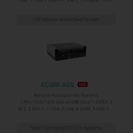
PoE, 1 VGA + 2 DP++, 3 M.2, 1 PCIe or 1 PCI,
-20 to 60°C
Lüfterloses embedded System
EC500-ADS
Modular konzipiertes System,
14th/13th/12th Gen Intel® Core™, DDR4, 3
M.2, 2 DP++, 1 VGA, 2 LAN, 6 COM, 4 USB 3.1,
2 USB 2.0
Mini-ITX/microATX/ATX Systems