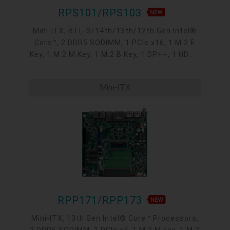
RPS101/RPS103
Mini-ITX, BTL-S/14th/13th/12th Gen Intel®
Core™, 2 DDR5 SODIMM, 1 PCIe x16, 1 M.2 E
Key, 1 M.2 M Key, 1 M.2 B Key, 1 DP++, 1 HDMI,
1 USB Type C, 1 LVDS/eDP, 1 DFI display
extension port, 2 Intel 2.5GbE , 2 COM, 6 USB
Mini-ITX
3.2 Gen2, 4 USB 2.0, 2 SATA 3.0
RPP171/RPP173
Mini-ITX, 13th Gen Intel® Core™ Processors,