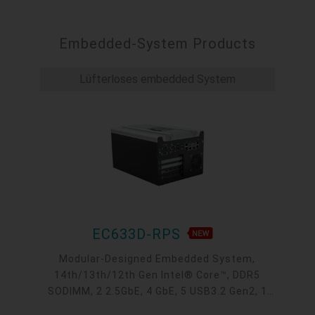
Embedded-System Products
Lüfterloses embedded System
EC633D-RPS
Modular-Designed Embedded System,
14th/13th/12th Gen Intel® Core™, DDR5
SODIMM, 2 2.5GbE, 4 GbE, 5 USB3.2 Gen2, 1
USB type-C, 1 VGA, 1 HDMI, 1 DP++, 9 COM, 5