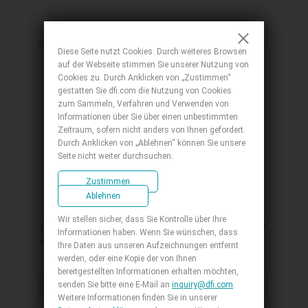
COM, 2 USB 3.1 Gen 2, 2 USB 2.0, -5 to 65°C,
-30 to 80°C
PICMG 1.3
Diese Seite nutzt Cookies. Durch weiteres Browsen
auf der Webseite stimmen Sie unserer Nutzung von
Cookies zu. Durch Anklicken von „Zustimmen“
gestatten Sie dfi.com die Nutzung von Cookies
zum Sammeln, Verfahren und Verwenden von
Informationen über Sie über einen unbestimmten
Zeitraum, sofern nicht anders von Ihnen gefordert.
Durch Anklicken von „Ablehnen“ können Sie unsere
Seite nicht weiter durchsuchen.
Zustimmen
RPSPIC
Ablehnen
Full Size PICMG 1.3, BTL-S/14th/13th/12th
Wir stellen sicher, dass Sie Kontrolle über Ihre
Gen Intel® Core™, 2/4 DDR5, M.2 E Key, M.2 M
Informationen haben. Wenn Sie wünschen, dass
Key, M.2 A Key for M2A-OOB, VGA, DP, HDMI, 2
Ihre Daten aus unseren Aufzeichnungen entfernt
Intel 2.5GbE, 4 COM, 6 USB 3.2, 2 USB 2.0, 6
werden, oder eine Kopie der von Ihnen
bereitgestellten Informationen erhalten möchten,
SATA 3.0
senden Sie bitte eine E-Mail an
inquiry@dfi.com
.
Mini-ITX
Weitere Informationen finden Sie in unserer