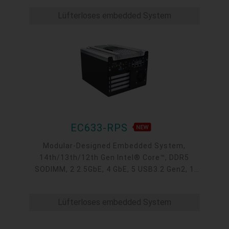
M.2, 1 mini-PCIe, OOB, 5G, -20 to 70°C, 5G
Lüfterloses embedded System
EC633-RPS
Modular-Designed Embedded System,
14th/13th/12th Gen Intel® Core™, DDR5
SODIMM, 2 2.5GbE, 4 GbE, 5 USB3.2 Gen2, 1
USB type-C, 1 VGA, 1 HDMI, 1 DP++, 9 COM, 5
M.2, 1 mini-PCIe, OOB, 5G, -20 to 70°C, 5G
Lüfterloses embedded System