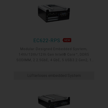
EC622-RPS
Modular-Designed Embedded System,
14th/13th/12th Gen Intel® Core™, DDR5
SODIMM, 2 2.5GbE, 4 GbE, 5 USB3.2 Gen2, 1
USB type-C, 1 VGA, 1 HDMI, 1 DP++, 9 COM, 5
M.2, 1 mini-PCIe, OOB, 5G, -20 to 70°C
Lüfterloses embedded System