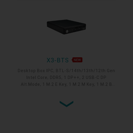
X3-BTS
Desktop Box IPC, BTL-S/14th/13th/12th Gen
Intel Core, DDR5, 1 DP++, 2 USB-C DP
Alt.Mode, 1 M.2 E Key, 1 M.2 M Key, 1 M.2 B
Key, RAID/NVME, 1 PCIe x16, 2 2.5GbE, 4 USB
3.2 Gen2, 2 USB 2.0, 2 COM, 1 Grounding Post,
-20°C ~ 50°C