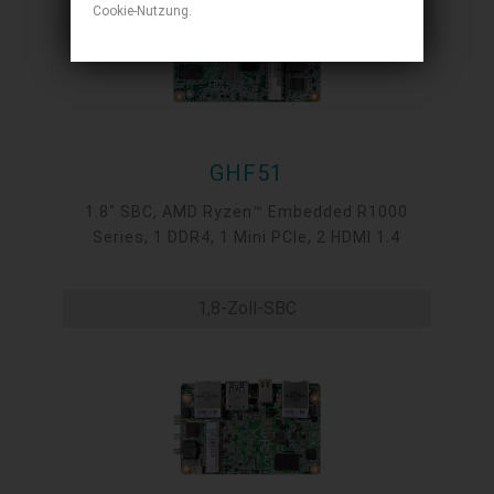
Cookie-Nutzung.
GHF51
1.8" SBC, AMD Ryzen™ Embedded R1000
Series, 1 DDR4, 1 Mini PCIe, 2 HDMI 1.4
1,8-Zoll-SBC