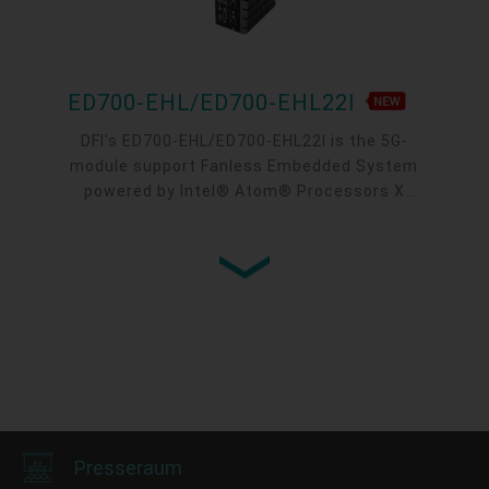
ED700-EHL/ED700-EHL22I
DFI's ED700-EHL/ED700-EHL22I is the 5G-
module support Fanless Embedded System
powered by Intel® Atom® Processors X
Series. It is ideal for AMR/AGV, machine
vision and other industrial automation
applications. ED700-EHL supports 5G cellular,
2.5GbE TSN, 3 M.2, 1 VGA, 4 COM, up to 4 LAN
or 4 USB 3.1.
Presseraum