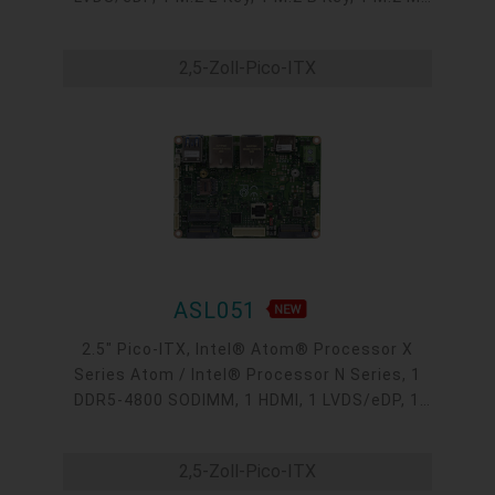
Key, 2 Intel 2.5GbE, 2 COM, 2 USB 3.2, 2 USB
2.0
2,5-Zoll-Pico-ITX
ASL051
2.5" Pico-ITX, Intel® Atom® Processor X
Series Atom / Intel® Processor N Series, 1
DDR5-4800 SODIMM, 1 HDMI, 1 LVDS/eDP, 1
M.2 E Key, 2 M.2 B Key, 2 Intel 2.5GbE, 2 COM,
2 USB 3.2, 2 USB 2.0, -40 to 85°C
2,5-Zoll-Pico-ITX