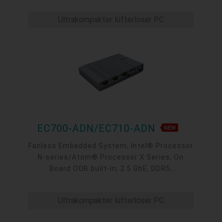
COM, 1 Line-out, 1 Mic-in
Ultrakompakter lüfterloser PC
EC700-ADN/EC710-ADN
Fanless Embedded System, Intel® Processor
N-series/Atom® Processor X Series, On
Board OOB built-in, 2.5 GbE, DDR5,
VGA/HDMI/USB-C
Ultrakompakter lüfterloser PC