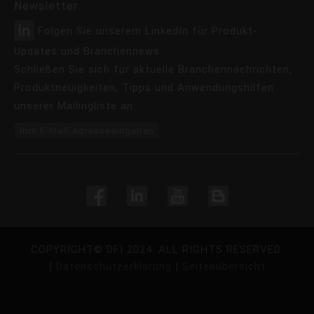
Newsletter
Folgen Sie unserem LinkedIn für Produkt-
Updates und Branchennews.
Schließen Sie sich für aktuelle Branchennachrichten,
Produktneuigkeiten, Tipps und Anwendungshilfen
unserer Mailingliste an.
Ihre E-Mail-Adresseeingeben
COPYRIGHT©
DFI
2024. ALL RIGHTS RESERVED.
|
Datenschutzerklärung
|
Seitenübersicht