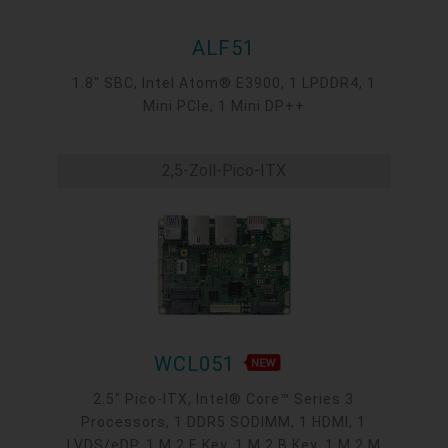
ALF51
1.8" SBC, Intel Atom® E3900, 1 LPDDR4, 1
Mini PCIe, 1 Mini DP++
2,5-Zoll-Pico-ITX
WCL051
2.5" Pico-ITX, Intel® Core™ Series 3
Processors, 1 DDR5 SODIMM, 1 HDMI, 1
LVDS/eDP, 1 M.2 E Key, 1 M.2 B Key, 1 M.2 M