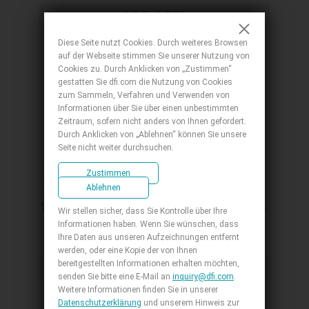
Gen2, 2 USB 2.0, 1 Micro HDMI, 1 DIO
1,8-Zoll-SBC
Diese Seite nutzt Cookies. Durch weiteres Browsen
auf der Webseite stimmen Sie unserer Nutzung von
Cookies zu. Durch Anklicken von „Zustimmen“
gestatten Sie dfi.com die Nutzung von Cookies
zum Sammeln, Verfahren und Verwenden von
Informationen über Sie über einen unbestimmten
Zeitraum, sofern nicht anders von Ihnen gefordert.
Durch Anklicken von „Ablehnen“ können Sie unsere
Seite nicht weiter durchsuchen.
PCSF51
Zustimmen
Ablehnen
1.8" SBC, AMD Ryzen™ Embedded R2000
Series, Picasso, 1 DDR4, 1 HDMI 1.4, 1 eMMC,
Wir stellen sicher, dass Sie Kontrolle über Ihre
1 M.2 E key, 1 LAN, 2 USB 3.1 Gen2 typeA
Informationen haben. Wenn Sie wünschen, dass
Ihre Daten aus unseren Aufzeichnungen entfernt
werden, oder eine Kopie der von Ihnen
bereitgestellten Informationen erhalten möchten,
1,8-Zoll-SBC
senden Sie bitte eine E-Mail an
inquiry@dfi.com
.
Weitere Informationen finden Sie in unserer
Datenschutzerklärung
und unserem Hinweis zur