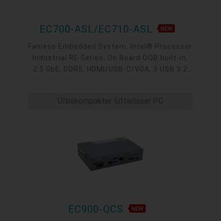
EC700-ASL/EC710-ASL
Fanless Embedded System, Intel® Processor
Industrial RE Series, On Board OOB built-in,
2.5 GbE, DDR5, HDMI/USB-C/VGA, 3 USB 3.2
type A, 1 USB-C 3.2, 4 COM, -40 to 65°C
Ultrakompakter lüfterloser PC
EC900-QCS