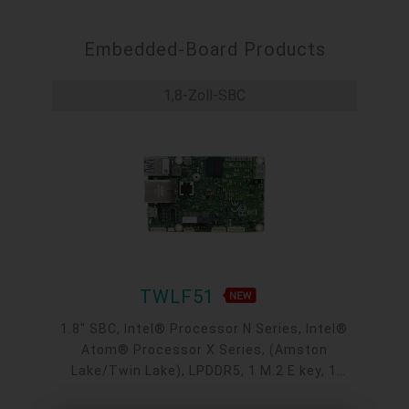
Embedded-Board Products
1,8-Zoll-SBC
TWLF51
1.8" SBC, Intel® Processor N Series, Intel®
Atom® Processor X Series, (Amston
Lake/Twin Lake), LPDDR5, 1 M.2 E key, 1
I2C/SMBus, 1 Intel GbE, 1 COM, 2 USB 3.2