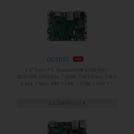
QCS051
2.5" Pico-ITX, Qualcomm® QCS6490 /
QCS5430, LPDDR5x, 1 HDMI, 1 M.2 E key, 2 M.2
B key, 1 Nano SIM, 1 LAN, 1 COM, 2 USB 3.1
Gen1, 3 USB 2.0, 1 USB Type C, 1 Micro USB
debug UART, 0°C~60°C, -25°C~75°C
2,5-Zoll-Pico-ITX