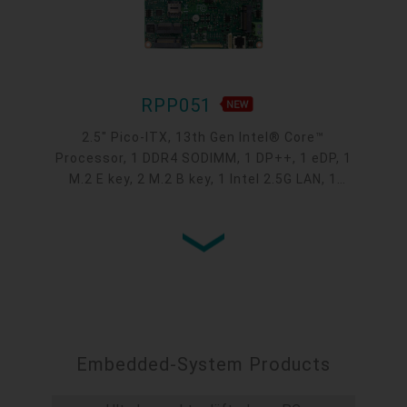
RPP051
2.5" Pico-ITX, 13th Gen Intel® Core™
Processor, 1 DDR4 SODIMM, 1 DP++, 1 eDP, 1
M.2 E key, 2 M.2 B key, 1 Intel 2.5G LAN, 1
COM, 2 USB 3.1 Gen 2, 2 USB 2.0, -5 to 65°C,
-30 to 80°C
Embedded-System Products