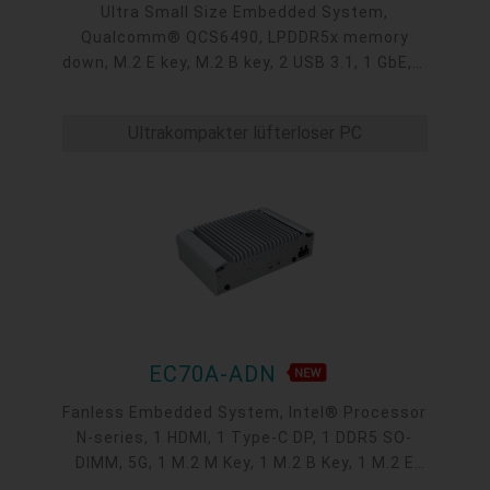
Ultra Small Size Embedded System,
Qualcomm® QCS6490, LPDDR5x memory
down, M.2 E key, M.2 B key, 2 USB 3.1, 1 GbE, 1
HDMI, 1 Audio Jack, 1 COM, 8-bit DIO, AMR
Ultrakompakter lüfterloser PC
EC70A-ADN
Fanless Embedded System, Intel® Processor
N-series, 1 HDMI, 1 Type-C DP, 1 DDR5 SO-
DIMM, 5G, 1 M.2 M Key, 1 M.2 B Key, 1 M.2 E
Key, 3 2.5GbE LAN, 4 USB 3.2, 2 USB 2.0, 1