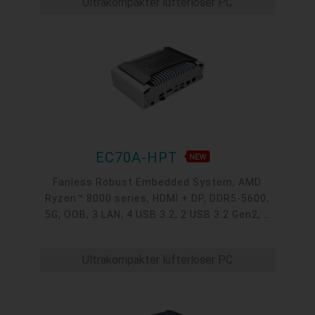
Ultrakompakter lüfterloser PC
EC70A-HPT
Fanless Robust Embedded System, AMD
Ryzen™ 8000 series, HDMI + DP, DDR5-5600,
5G, OOB, 3 LAN, 4 USB 3.2, 2 USB 3.2 Gen2, 1
USB 2.0, 1 USB Type-C, -20~60°C, -20~70°C
Ultrakompakter lüfterloser PC