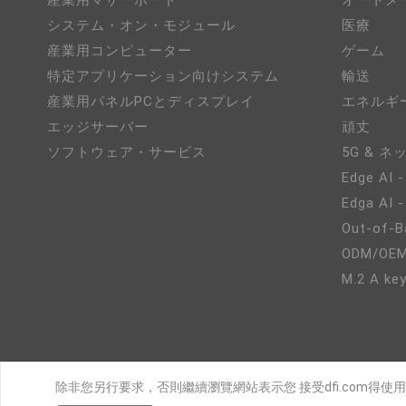
産業用マザーボード
オートメ
システム・オン・モジュール
医療
産業用コンピューター
ゲーム
特定アプリケーション向けシステム
輸送
産業用パネルPCとディスプレイ
エネルギ
エッジサーバー
頑丈
ソフトウェア・サービス
5G & 
Edge AI -
Edga AI 
Out-of-B
ODM/OE
M.2 A key
除非您另行要求，否則繼續瀏覽網站表示您 接受dfi.com得使