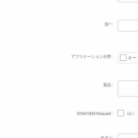
国
:
*
アプリケーション分野 :
オー
製品 :
ODM/OEM Request :
はい
件名
: