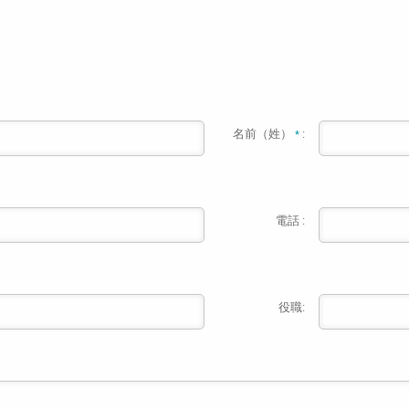
名前（姓）
:
*
電話 :
役職: