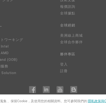
ーション
技術支援
報價諮詢
全球據點
全球經銷
ー
美洲線上商城
ネットワーキング
全球合作夥伴
 Intel
- AMD
夥伴專區
and (OOB)
登入
M服務
註冊
 Solution
用蒐集 、保留Cookie，及使用您的相關資料。您可參閱我們的
隱私政策與C
COPYRIGHT©
DFI
2024. ALL RIGHTS RESERVED.
|
隱私權政策
|
網站導覽