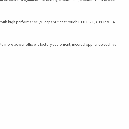
th high performance I/O capabilities through 8 USB 2.0, 6 PCIe x1, 4
ate more power-efficient factory equipment, medical appliance such as