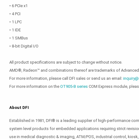
• 6 PCIe x1
• 4 PCI
• 1 LPC
• 1 IDE
• 1 SMBus
• 8-bit Digital I/O
All product specifications are subject to change without notice.
AMD®, Radeon™ and combinations thereof are trademarks of Advanced Mic
For more information, please call DFI sales or send us an email:
inquiry@
For more information on the
OT905-B series
COM Express module, please
About DFI
Established in 1981, DFI® is a leading supplier of high-performance c
system level products for embedded applications requiring strict revisio
use in medical diagnostic & imaging, ATM/POS, industrial control, kiosk,