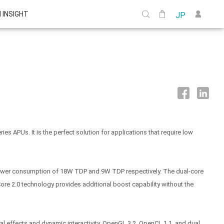
I INSIGHT
JP
s APUs. It is the perfect solution for applications that require low
wer consumption of 18W TDP and 9W TDP respectively. The dual-core
 2.0 technology provides additional boost capability without the
l effects and dynamic interactivity, OpenGL 3.2, OpenCL 1.1, and dual