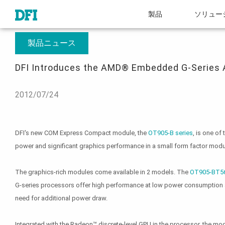
製品
ソリュー
概要
プレスルーム
DFI Introduces the AMD® Embedded G-Series APU
製品ニュース
DFI Introduces the AMD® Embedded G-Series
2012/07/24
DFI's new COM Express Compact module, the
OT905-B series
, is one of
power and significant graphics performance in a small form factor modu
The graphics-rich modules come available in 2 models. The
OT905-BT5
G-series processors offer high performance at low power consumption a
need for additional power draw.
Integrated with the Radeon™ discrete-level GPU in the processor, the mo