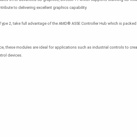
tribute to delivering excellent graphics capability.
e 2, take full advantage of the AMD® A55E Controller Hub which is packed wi
these modules are ideal for applications such as industrial controls to cre
trol devices.