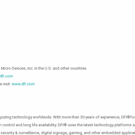
ro Devices, Inc. in the U.S. and other countries.
dfi.com
 visit:
www.dfi.com
omputing technology worldwide. With more than 30 years of experience, DFI®f
n control and long life availability. DFI® uses the latest technology platform
 security & surveillance, digital signage, gaming, and other embedded applica