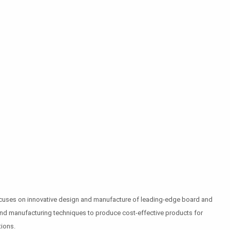
ocuses on innovative design and manufacture of leading-edge board and
s and manufacturing techniques to produce cost-effective products for
tions.