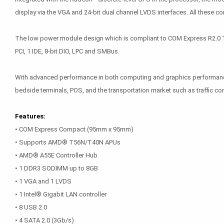
display via the VGA and 24-bit dual channel LVDS interfaces. All these con
The low power module design which is compliant to COM Express R2.0 Typ
PCI, 1 IDE, 8-bit DIO, LPC and SMBus.
With advanced performance in both computing and graphics performance, 
bedside terminals, POS, and the transportation market such as traffic con
Features:
• COM Express Compact (95mm x 95mm)
• Supports AMD® T56N/T40N APUs
• AMD® A55E Controller Hub
• 1 DDR3 SODIMM up to 8GB
• 1 VGA and 1 LVDS
• 1 Intel® Gigabit LAN controller
• 8 USB 2.0
• 4 SATA 2.0 (3Gb/s)