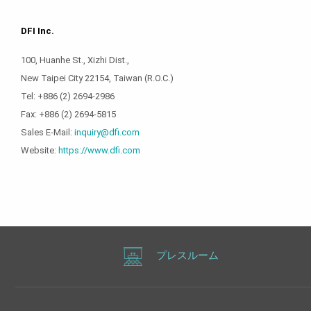
DFI Inc.
100, Huanhe St., Xizhi Dist.,
New Taipei City 22154, Taiwan (R.O.C.)
Tel: +886 (2) 2694-2986
Fax: +886 (2) 2694-5815
Sales E-Mail:
inquiry@dfi.com
Website:
https://www.dfi.com
プレスルーム