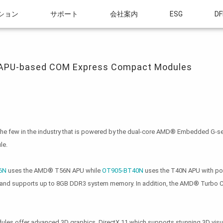
ション
サポート
会社案内
ESG
DF
-based COM Express Compact Modules
 APU-based COM Express Compact Modules
 the few in the industry that is powered by the dual-core AMD® Embedded G-serie
le.
6N
uses the AMD® T56N APU while
OT905-BT40N
uses the T40N APU with po
nd supports up to 8GB DDR3 system memory. In addition, the AMD® Turbo Core
dules offer advanced 3D graphics, DirectX 11 which supports stunning 3D visua