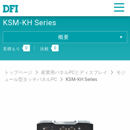
KSM-KH Series
概要
概要
0
0
仕様
見積もり
比較
ダウンロード
注文情報
トップページ
産業用パネルPCとディスプレイ
モジ
ュール型タッチパネルPC
KSM-KH Series