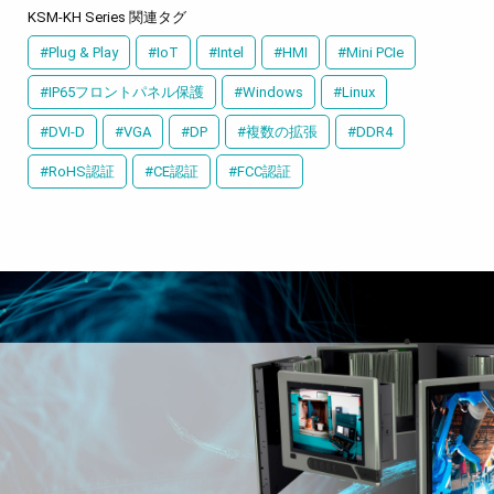
KSM-KH Series 関連タグ
#Plug & Play
#IoT
#Intel
#HMI
#Mini PCIe
#IP65フロントパネル保護
#Windows
#Linux
#DVI-D
#VGA
#DP
#複数の拡張
#DDR4
#RoHS認証
#CE認証
#FCC認証