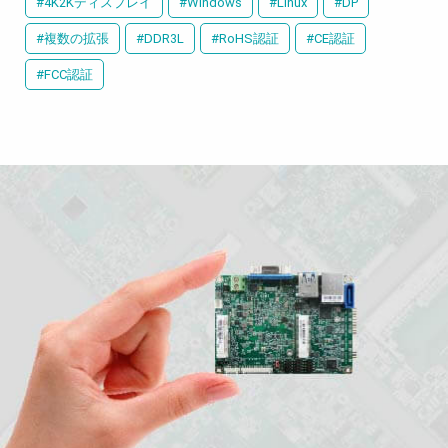
#4K2Kディスプレイ
#Windows
#Linux
#DP
#複数の拡張
#DDR3L
#RoHS認証
#CE認証
#FCC認証