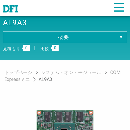
AL9A3
概要
概要
0
0
仕様
見積もり
比較
ダウンロード
注文情報
トップページ
システム・オン・モジュール
COM
Expressミニ
AL9A3