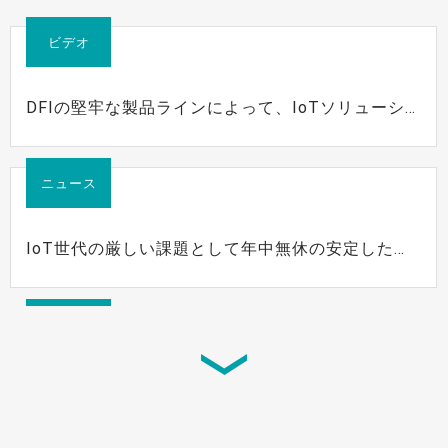
ビデオ
DFIの堅牢な製品ラインによって、IoTソリューシ
ョンの競争力が向上
ニュース
IoT世代の厳しい課題として年中無休の安定したパ
フォーマンス
ニュース
広い温度範囲(-40～85℃)で24時間連続稼働が可能
な組み込みボード