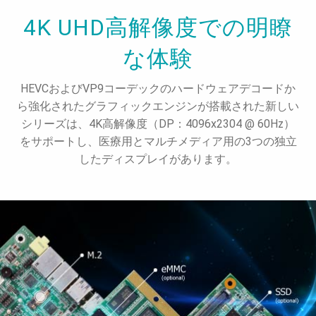
4K UHD高解像度での明瞭
な体験
HEVCおよびVP9コーデックのハードウェアデコードか
ら強化されたグラフィックエンジンが搭載された新しい
シリーズは、4K高解像度（DP：4096x2304 @ 60Hz）
をサポートし、医療用とマルチメディア用の3つの独立
したディスプレイがあります。