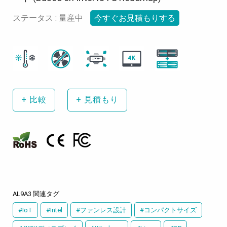
ステータス : 量産中
今すぐお見積もりする
+
比較
+
見積もり
AL9A3 関連タグ
#IoT
#Intel
#ファンレス設計
#コンパクトサイズ