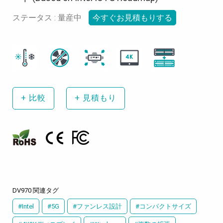
ステータス : 量産中
今すぐお見積もりする
+
比較
+
見積もり
DV970 関連タグ
#Intel
#5G
#ファンレス設計
#コンパクトサイズ