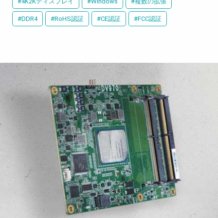
#4K2Kディスプレイ
#Windows
#複数の拡張
#DDR4
#RoHS認証
#CE認証
#FCC認証