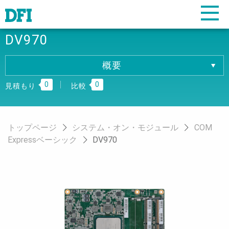
DV970
概要
概要
0
0
仕様
見積もり
比較
ダウンロード
注文情報
トップページ
システム・オン・モジュール
COM
Expressベーシック
DV970