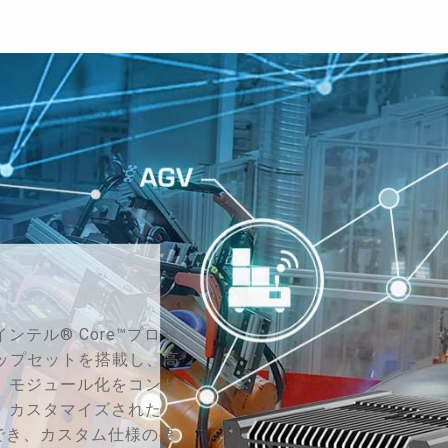
インテル® Core™プロセ
0チップセットを搭載し、高
。モジュール化をコンセ
、カスタマイズされた
用でき、カスタム仕様の要