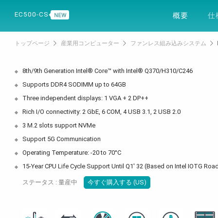
製品
ソリュー
EC500-CS
概要
仕
トップページ
産業用コンピューター
ファンレス組み込みシステム
8th/9th Generation Intel® Core™ with Intel® Q370/H310/C246
Supports DDR4 SODIMM up to 64GB
Three independent displays: 1 VGA + 2 DP++
Rich I/O connectivity: 2 GbE, 6 COM, 4 USB 3.1, 2 USB 2.0
3 M.2 slots support NVMe
Support 5G Communication
Operating Temperature: -20 to 70°C
15-Year CPU Life Cycle Support Until Q1' 32 (Based on Intel IOTG Ro
ステータス : 量産中
今すぐ購入する (US)