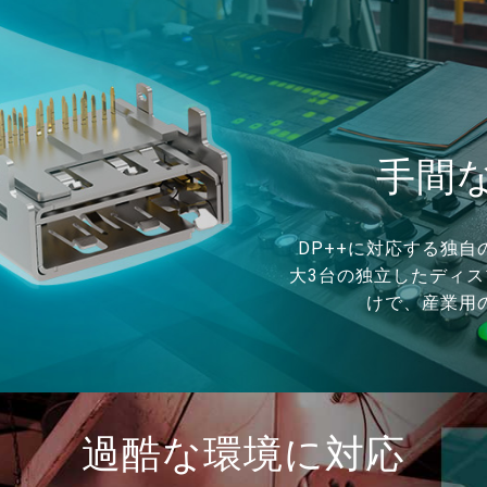
手間
DP++に対応する独
大3台の独立したディス
けで、産業用
過酷な環境に対応