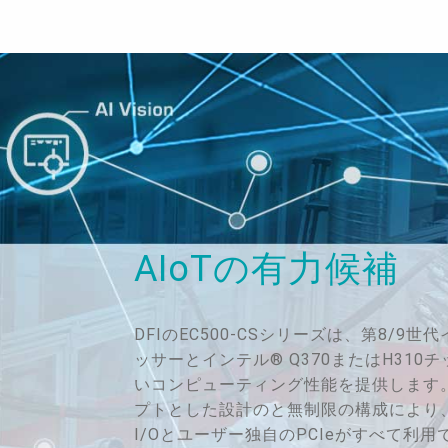
AIoTの有力候補
DFIのEC500-CSシリーズは、第8/9世代
ッサーとインテル® Q370またはH31
いコンピューティング性能を提供します
プトとした設計のと無制限の構成により
I/Oとユーザー独自のPCIeがすべて利