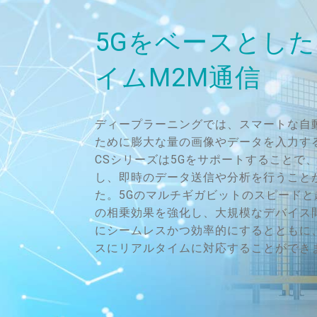
5Gをベースとし
イムM2M通信
ディープラーニングでは、スマートな自
ために膨大な量の画像やデータを入力する必
CSシリーズは5Gをサポートすることで
し、即時のデータ送信や分析を行うこと
た。5Gのマルチギガビットのスピード
の相乗効果を強化し、大規模なデバイス
にシームレスかつ効率的にするとともに
スにリアルタイムに対応することができ