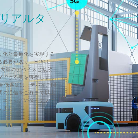
たリアルタ
動化と最適化を実現する
要があり、EC500-
、大量のデバイスと接続
ができる翼を獲得しまし
と超低遅延は、デバイス間
間の通信をこれまで以上
、エッジでのダイナミク
ます。