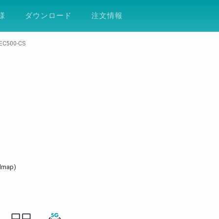
ション
サポート
会社案内
ESG
DF
様
ダウンロード
注文情報
EC500-CS
admap)