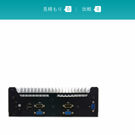
I INSIGHT
JP
見積もり
0
比較
0