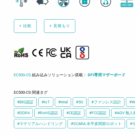
+
比較
+
見積もり
EC500-CS
組み込みソリューション搭載：
DFI専用マザーボード
EC500-CS 関連タグ
#BIS認証
#IoT
#Intel
#5G
#ファンレス設計
#W
#DDR4
#RoHS認証
#CE認証
#FCC認証
#AGV 無
#マテリアルハンドリング
#SCARA 水平多関節ロボット
#