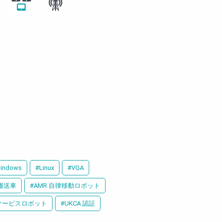
indows
#Linux
#VGA
人搬送車
#AMR 自律移動ロボット
サービスロボット
#UKCA 認証