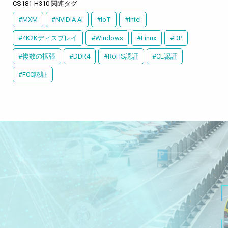
CS181-H310 関連タグ
#MXM
#NVIDIA AI
#IoT
#Intel
#4K2Kディスプレイ
#Windows
#Linux
#DP
#複数の拡張
#DDR4
#RoHS認証
#CE認証
#FCC認証