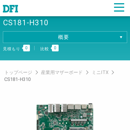
CS181-H310
概要
概要
0
0
仕様
見積もり
比較
ダウンロード
注文情報
トップページ
産業用マザーボード
ミニITX
CS181-H310