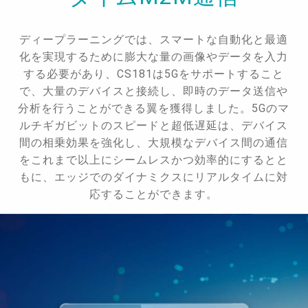
ディープラーニングでは、スマートな自動化と最適
化を実現するために膨大な量の画像やデータを入力
する必要があり、CS181は5Gをサポートすること
で、大量のデバイスと接続し、即時のデータ送信や
分析を行うことができる翼を獲得しました。5Gのマ
ルチギガビットのスピードと超低遅延は、デバイス
間の相乗効果を強化し、大規模なデバイス間の通信
をこれまで以上にシームレスかつ効率的にするとと
もに、エッジでのダイナミクスにリアルタイムに対
応することができます。