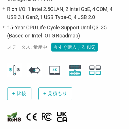
Rich I/O: 1 Intel 2.5GLAN, 2 Intel GbE, 4 COM, 4
USB 3.1 Gen2, 1 USB Type-C, 4 USB 2.0
15-Year CPU Life Cycle Support Until Q3' 35
(Based on Intel IOTG Roadmap)
ステータス : 量産中
今すぐ購入する (US)
+
比較
+
見積もり