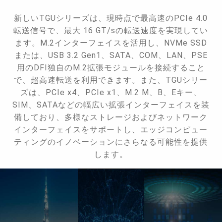
新しいTGUシリーズは、現時点で最高速のPCIe 4.0
転送信号で、最大 16 GT/sの転送速度を実現してい
ます。M.2インターフェイスを活用し、NVMe SSD
または、USB 3.2 Gen1、SATA、COM、LAN、PSE
用のDFI独自のM.2拡張モジュールを接続すること
で、超高速転送を利用できます。また、TGUシリー
ズは、PCIe x4、PCIe x1、M.2 M、B、Eキー、
SIM、SATAなどの幅広い拡張インターフェイスを装
備しており、多様なストレージおよびネットワーク
インターフェイスをサポートし、エッジコンピュー
ティングのイノベーションにさらなる可能性を提供
します。