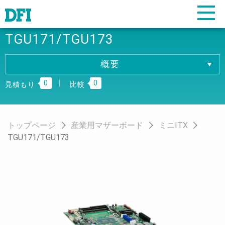
TGU171/TGU173
概要
概要
0
0
仕様
見積もり
比較
ダウンロード
注文情報
トップページ
産業用マザーボード
ミニITX
TGU171/TGU173