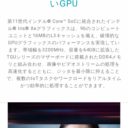
いGPU
第11世代インテル® Core™ SoCに統合されたインテ
ル® Iris® Xeグラフィックスは、96のコンピュート
ユニットと16MBのL3キャッシュを備え、破壊的な
GPUグラフィックスのパフォーマンスを実現してい
ます。帯域幅を3200MHz、容量を64GBに拡張した
TGUシリーズのマザーボードに搭載されたDDR4メモ
リと組み合わせ、画像やビデオストリームの処理を
高速化するとともに、ジッタを最小限に抑えること
で、複数のIoTタスクやワークロードをリアルタイム
かつ効率的に処理することができます。