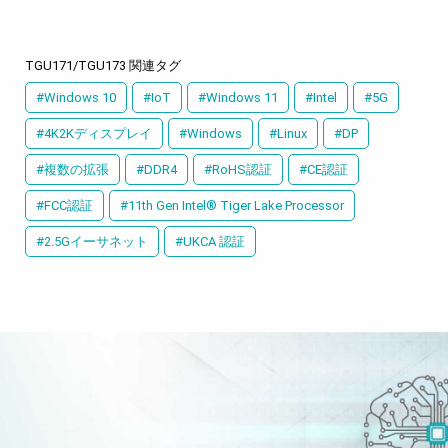
TGU171/TGU173 関連タグ
#Windows 10
#IoT
#Windows 11
#Intel
#5G
#4K2Kディスプレイ
#Windows
#Linux
#DP
#複数の拡張
#DDR4
#RoHS認証
#CE認証
#FCC認証
#11th Gen Intel® Tiger Lake Processor
#2.5Gイーサネット
#UKCA 認証