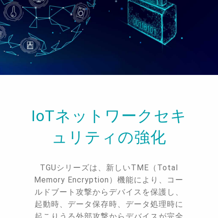
IoTネットワークセキ
ュリティの強化
TGUシリーズは、新しいTME（Total
Memory Encryption）機能により、コー
ルドブート攻撃からデバイスを保護し、
起動時、データ保存時、データ処理時に
起こりうる外部攻撃からデバイスが完全