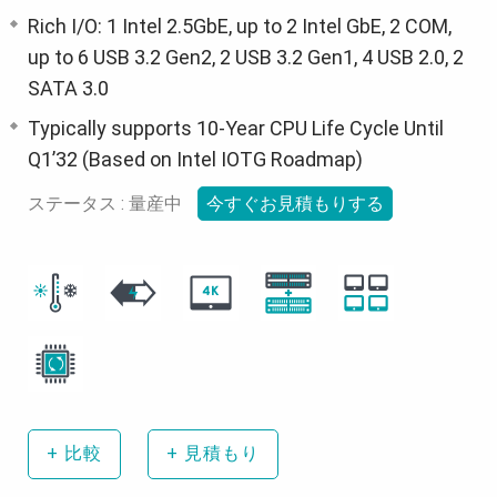
Rich I/O: 1 Intel 2.5GbE, up to 2 Intel GbE, 2 COM,
up to 6 USB 3.2 Gen2, 2 USB 3.2 Gen1, 4 USB 2.0, 2
SATA 3.0
Typically supports 10-Year CPU Life Cycle Until
Q1’32 (Based on Intel IOTG Roadmap)
ステータス : 量産中
今すぐお見積もりする
+
比較
+
見積もり