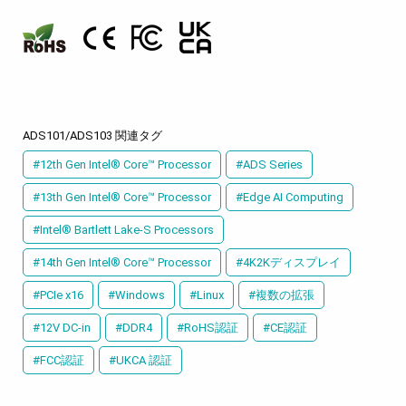
ADS101/ADS103 関連タグ
#12th Gen Intel® Core™ Processor
#ADS Series
#13th Gen Intel® Core™ Processor
#Edge AI Computing
#Intel® Bartlett Lake-S Processors
#14th Gen Intel® Core™ Processor
#4K2Kディスプレイ
#PCIe x16
#Windows
#Linux
#複数の拡張
#12V DC-in
#DDR4
#RoHS認証
#CE認証
#FCC認証
#UKCA 認証