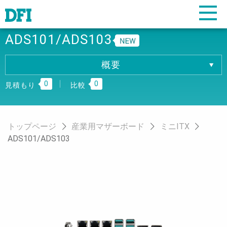
ADS101/ADS103
概要
概要
0
0
仕様
見積もり
比較
ダウンロード
注文情報
トップページ
産業用マザーボード
ミニITX
ADS101/ADS103