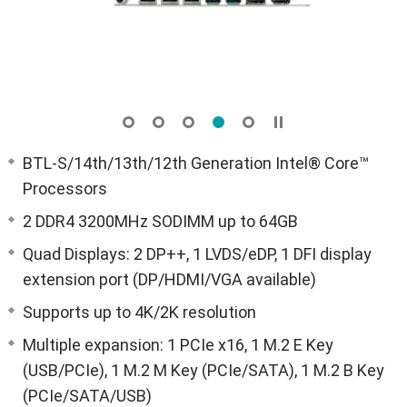
BTL-S/14th/13th/12th Generation Intel® Core™
Processors
2 DDR4 3200MHz SODIMM up to 64GB
Quad Displays: 2 DP++, 1 LVDS/eDP, 1 DFI display
extension port (DP/HDMI/VGA available)
Supports up to 4K/2K resolution
Multiple expansion: 1 PCIe x16, 1 M.2 E Key
(USB/PCIe), 1 M.2 M Key (PCIe/SATA), 1 M.2 B Key
(PCIe/SATA/USB)