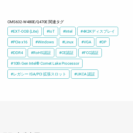
CMS632-W480E/Q470E 関連タグ
#EXT-OOB (Lite)
#IoT
#Intel
#4K2Kディスプレイ
#PCIe x16
#Windows
#Linux
#VGA
#DP
#DDR4
#RoHS認証
#CE認証
#FCC認証
#10th Gen Intel® Comet Lake Processor
#レガシー ISA/PCI 拡張スロット
#UKCA 認証