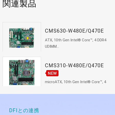
関連製品
CMS630-W480E/Q470E
ATX, 10th Gen Intel® Core™, 4 DDR4
UDIMM...
CMS310-W480E/Q470E
microATX, 10th Gen Intel® Core™, 4
DDR4,...
DFIとの連携