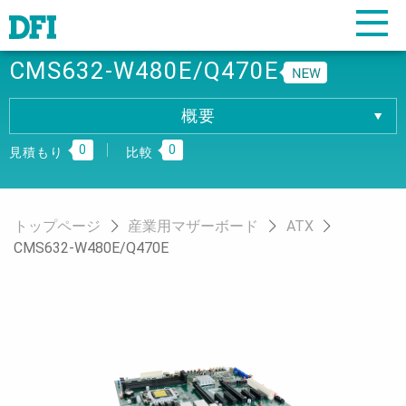
CMS632-W480E/Q470E
概要
概要
0
0
仕様
見積もり
比較
ダウンロード
注文情報
トップページ
産業用マザーボード
ATX
CMS632-W480E/Q470E