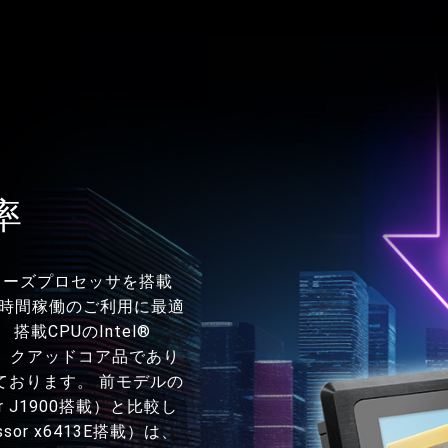
率
Xシリーズプロセッサを搭載
ら長時間稼働のご利用に最適
載CPUのIntel®
25Eは、クアッドコア品であり
ております。 前モデルの
essor J1900搭載）と比較し
essor x6413E搭載）は、