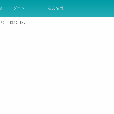
ション
サポート
会社案内
ESG
DF
様
ダウンロード
注文情報
PC
KS101-EHL