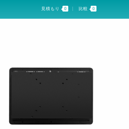
I INSIGHT
JP
見積もり
0
比較
0