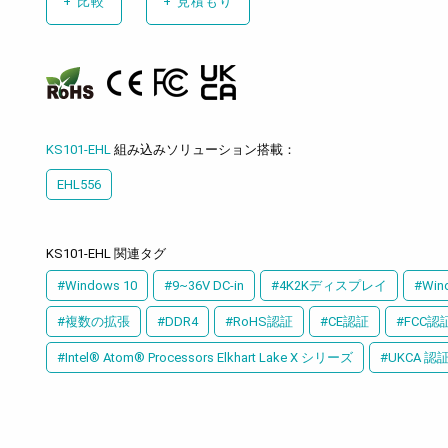
+
比較
+
見積もり
KS101-EHL
組み込みソリューション搭載：
EHL556
KS101-EHL 関連タグ
#Windows 10
#9~36V DC-in
#4K2Kディスプレイ
#Win
#複数の拡張
#DDR4
#RoHS認証
#CE認証
#FCC認
#Intel® Atom® Processors Elkhart Lake X シリーズ
#UKCA 認