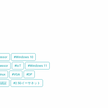
essor
#Windows 10
cessor
#IoT
#Windows 11
inux
#VGA
#DP
C認証
#2.5Gイーサネット