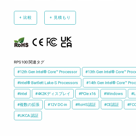
+
比較
+
見積もり
RPS100 関連タグ
#12th Gen Intel® Core™ Processor
#13th Gen Intel® Core™ Proc
#Intel® Bartlett Lake-S Processors
#14th Gen Intel® Core™ Pro
#Intel
#4K2Kディスプレイ
#PCIe x16
#Windows
#L
#複数の拡張
#12V DC-in
#RoHS認証
#CE認証
#FC
#UKCA 認証