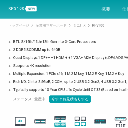
製品
ソリュー
RPS100
概要
仕
トップページ
産業用マザーボード
ミニITX
RPS100
BTL-S/14th/13th/12th Gen Intel® Core Processors
2 DDR5 SODIMM up to 64GB
Quad Displays:1 DP++ +1 HDM + +1 VGA+ M2A Display (eDP/LVDS/
Supports 4K resolution
Multiple Expansion: 1 PCIe x16, 1 M.2 M key, 1 M.2 E Key, 1 M.2 A Key
Rich I/O: 2 Intel 2.5GbE, 2 COM, up to 2 USB 3.2 Gen2, 4 USB 3.2 Gen1
Typically supports 10-Year CPU Life Cycle Until Q1’32 (Based on Int
ステータス : 量産中
今すぐお見積もりする