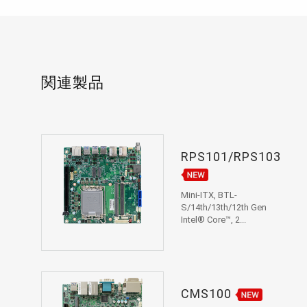
関連製品
RPS101/RPS103
Mini-ITX, BTL-
S/14th/13th/12th Gen
Intel® Core™, 2...
CMS100