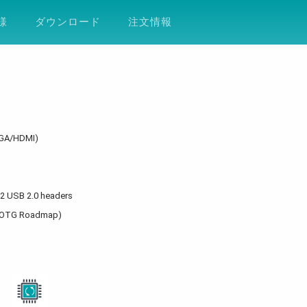
ション
サポート
会社案内
ESG
DF
様
ダウンロード
注文情報
VGA/HDMI)
, 2 USB 2.0 headers
el IOTG Roadmap)