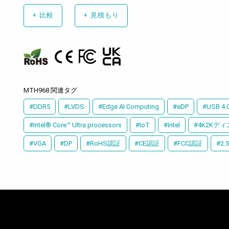
+
比較
+
見積もり
MTH968 関連タグ
#DDR5
#LVDS
#Edge AI Computing
#eDP
#USB 4.
#Intel® Core™ Ultra processors
#IoT
#Intel
#4K2Kデ
#VGA
#DP
#RoHS認証
#CE認証
#FCC認証
#2