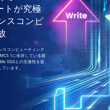
ポートが究極
ンスコンピ
放
マンスコンピューティング
C5.1に依存している競
e SSDとの互換性を提
しています。