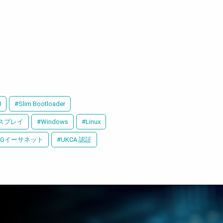
0
#Slim Bootloader
ィスプレイ
#Windows
#Linux
.5Gイーサネット
#UKCA 認証