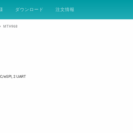
ション
サポート
会社案内
ESG
DF
様
ダウンロード
注文情報
MTH968
LPC/eSPI, 2 UART