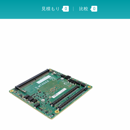
I INSIGHT
JP
見積もり
0
比較
0