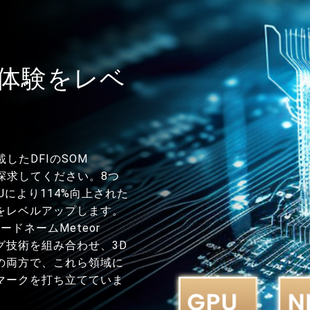
AI体験をレベ
したDFIのSOM
力を探求してください。8つ
PUにより114%向上された
をレベルアップします。
コードネームMeteor
ング技術を組み合わせ、3D
の両方で、これら領域に
マークを打ち立てていま