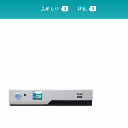
I INSIGHT
JP
見積もり
0
比較
0