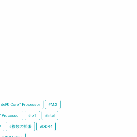
Intel® Core™ Processor
#M.2
™ Processor
#IoT
#Intel
P
#複数の拡張
#DDR4