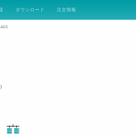
ション
サポート
会社案内
ESG
DF
様
ダウンロード
注文情報
-ADS
)