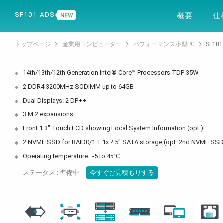
製品
ソリュー
SF101-ADS
概要
仕
トップページ
産業用コンピューター
パフォーマンス小型PC
SF101
14th/13th/12th Generation Intel® Core™ Processors TDP 35W
2 DDR4 3200MHz SODIMM up to 64GB
Dual Displays: 2 DP++
3 M.2 expansions
Front 1.3" Touch LCD showing Local System Information (opt.)
2 NVME SSD for RAID0/1 + 1x 2.5" SATA storage (opt. 2nd NVME SSD
Operating temperature : -5 to 45°C
ステータス : 準備中
今すぐお見積もりする