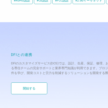
#RoHS認証
#CE認証
#FCC認証
#2.5Gイーサネット
DFIとの連携
DFIのカスタマイズサービス(DCS)では、設計、生産、保証、修
る専任チームの完全サポートと業界専門知識が利用できます。プロジ
件を学び、開発コストと労力を削減するソリューションを開発する
開始する