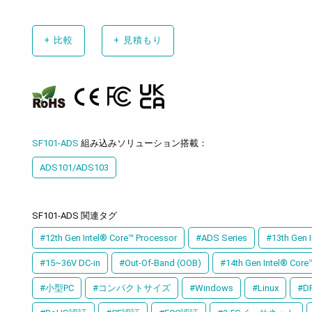
+
比較
+
見積もり
SF101-ADS
組み込みソリューション搭載：
ADS101/ADS103
SF101-ADS 関連タグ
#12th Gen Intel® Core™ Processor
#ADS Series
#13th Gen 
#15~36V DC-in
#Out-Of-Band (OOB)
#14th Gen Intel® Core
#小型PC
#コンパクトサイズ
#Windows
#Linux
#D