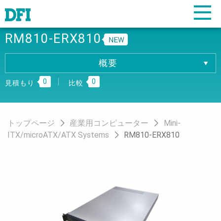
RM810-ERX810
概要
概要
0
0
仕様
見積もり
比較
ダウンロード
注文情報
トップページ
産業用コンピューター
Mini-
ITX/microATX/ATX Systems
RM810-ERX810