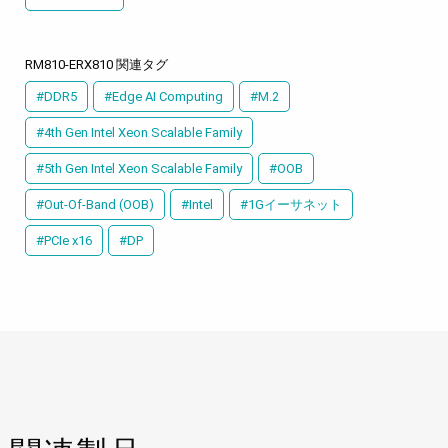
RM810-ERX810 関連タグ
#DDR5
#Edge AI Computing
#M.2
#4th Gen Intel Xeon Scalable Family
#5th Gen Intel Xeon Scalable Family
#OOB
#Out-Of-Band (OOB)
#Intel
#1Gイーサネット
#PCIe x16
#DP