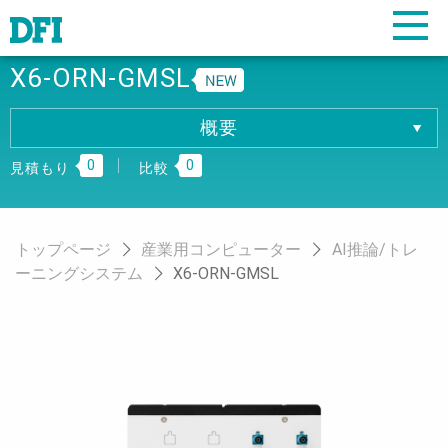
X6-ORN-GMSL
概要
概要
0
0
仕様
見積もり
比較
ダウンロード
注文情報
トップページ
産業用コンピューター
AI推論/トレ
ーニングシステム
X6-ORN-GMSL