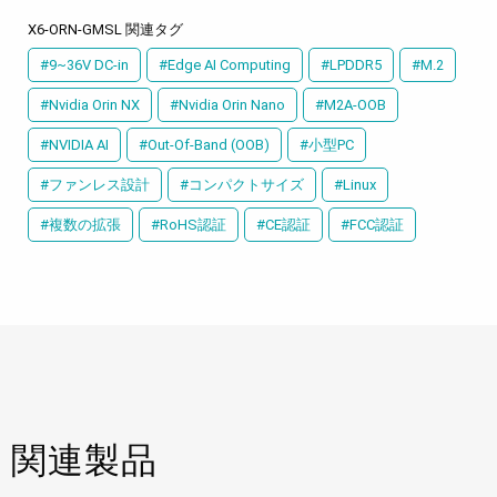
X6-ORN-GMSL 関連タグ
#9~36V DC-in
#Edge AI Computing
#LPDDR5
#M.2
#Nvidia Orin NX
#Nvidia Orin Nano
#M2A-OOB
#NVIDIA AI
#Out-Of-Band (OOB)
#小型PC
#ファンレス設計
#コンパクトサイズ
#Linux
#複数の拡張
#RoHS認証
#CE認証
#FCC認証
関連製品