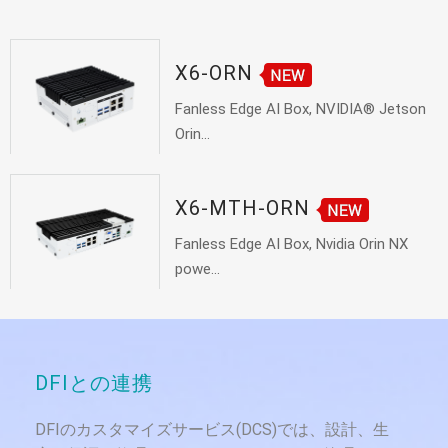
X6-ORN
Fanless Edge AI Box, NVIDIA® Jetson
Orin...
X6-MTH-ORN
Fanless Edge AI Box, Nvidia Orin NX
powe...
DFIとの連携
DFIのカスタマイズサービス(DCS)では、設計、生