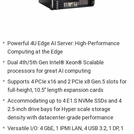
Powerful 4U Edge AI Server: High-Performance
Computing at the Edge
Dual 4th/5th Gen Intel® Xeon® Scalable
processors for great AI computing
Supports 4 PCIe x16 and 2 PCIe x8 Gen.5 slots for
full-height, 10.5” length expansion cards
Accommodating up to 4 E1.S NVMe SSDs and 4
2.5-inch drive bays for Hyper scale storage
density with datacenter-grade performance
Versatile I/O: 4 GbE, 1 IPMI LAN, 4 USB 3.2, 1 DP, 1