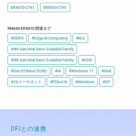
ERX610-C741
ERX810-C741
RM645-ERX810 関連タグ
#DDR5
#Edge AI Computing
#M.2
#4th Gen Intel Xeon Scalable Family
#5th Gen Intel Xeon Scalable Family
#OOB
#Out-Of-Band (OOB)
#AI
#Windows 11
#Intel
#1Gイーサネット
#PCIe x16
#Windows
#DP
DFIとの連携