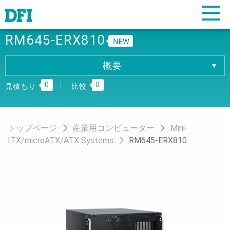
RM645-ERX810
概要
概要
0
0
仕様
見積もり
比較
ダウンロード
トップページ
産業用コンピューター
Mini-
ITX/microATX/ATX Systems
RM645-ERX810