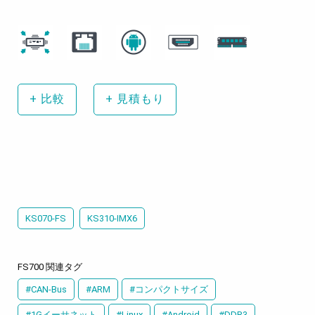
+
比較
+
見積もり
KS070-FS
KS310-IMX6
FS700 関連タグ
#CAN-Bus
#ARM
#コンパクトサイズ
#1Gイーサネット
#Linux
#Android
#DDR3