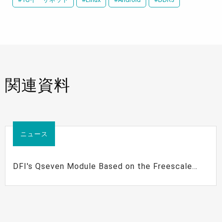
関連資料
ニュース
DFI's Qseven Module Based on the Freescale
i.MX6 Processor Targets Automotive Application