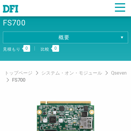
FS700
概要
概要
0
0
仕様
見積もり
比較
ダウンロード
注文情報
トップページ
システム・オン・モジュール
Qseven
FS700