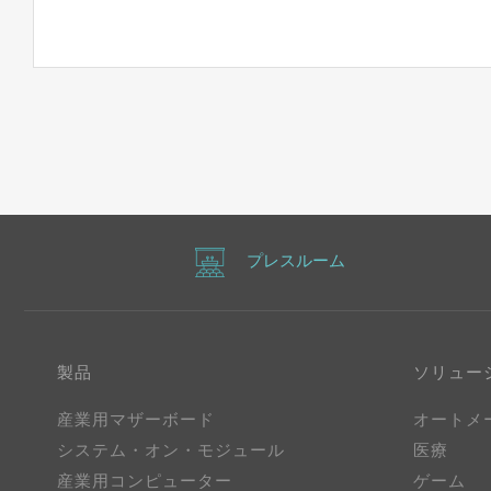
DFI Rollouts its latest Fanless/
ニュース
on the 4th Generation Intel Core 
DF today formally rollouts its complete 
embedded systems,...
プレスルーム
製品
ソリュー
産業用マザーボード
オートメ
システム・オン・モジュール
医療
産業用コンピューター
ゲーム