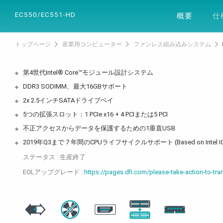
製品
ソリュー
EC550/EC551-HD
概要
仕
トップページ
産業用コンピューター
ファンレス組み込みシステム
第4世代Intel® Core™モジュール設計システム
DDR3 SODIMM、最大16GBサポート
2x 2.5インチSATAドライブベイ
5つの拡張スロット：1 PCIe x16 + 4 PCIまたは5 PCI
不正アクセスからデータを保護するための1垂直USB
2019年Q3まで 7 年間のCPUライフサイクルサポート (Based on Intel IO
ステータス : 生産終了
EOLアップグレード :
https://pages.dfi.com/please-take-action-to-tra