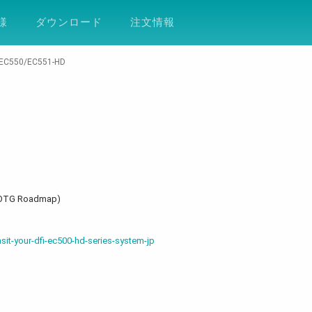
ション
サポート
会社案内
ESG
DF
様
ダウンロード
注文情報
EC550/EC551-HD
TG Roadmap)
nsit-your-dfi-ec500-hd-series-system-jp