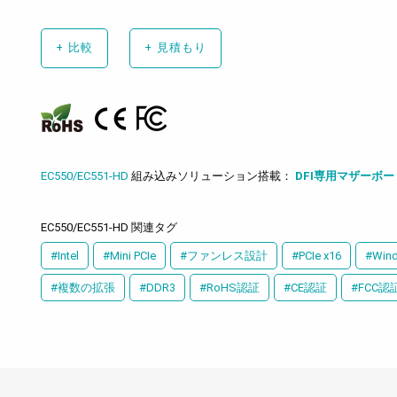
+
比較
+
見積もり
EC550/EC551-HD
組み込みソリューション搭載：
DFI専用マザーボー
EC550/EC551-HD 関連タグ
#Intel
#Mini PCIe
#ファンレス設計
#PCIe x16
#Win
#複数の拡張
#DDR3
#RoHS認証
#CE認証
#FCC認