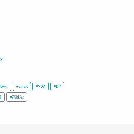
ド
dows
#Linux
#VGA
#DP
証
#高性能