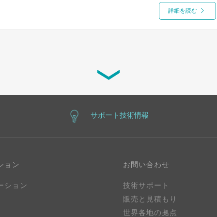
詳細を読む
Fan Modular-Designed Systems Based
and Intel Xeon Processors
product line of unparalleled compact-sized
詳細を読む
サポート技術情報
ション
お問い合わせ
ーション
技術サポート
販売と見積もり
世界各地の拠点