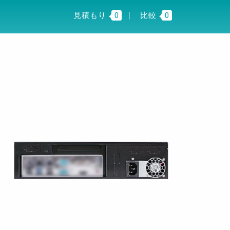
I INSIGHT
JP
見積もり
0
比較
0