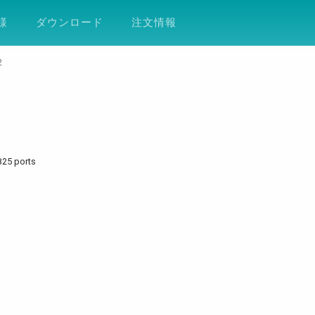
ション
サポート
会社案内
ESG
DF
様
ダウンロード
注文情報
2
B25 ports