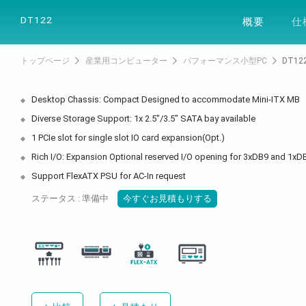
製品
ソリュー
DT122
概要
仕
トップページ
産業用コンピューター
パフォーマンス小型PC
DT12
Desktop Chassis: Compact Designed to accommodate Mini-ITX MB
Diverse Storage Support: 1x 2.5"/3.5" SATA bay available
1 PCIe slot for single slot IO card expansion(Opt.)
Rich I/O: Expansion Optional reserved I/O opening for 3xDB9 and 1xD
Support FlexATX PSU for AC-In request
ステータス : 準備中
今すぐお見積もりする