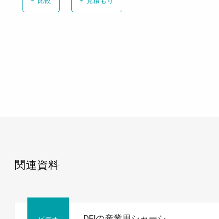
+
比較
+
見積もり
関連資料
DFIの産業用シャーシ