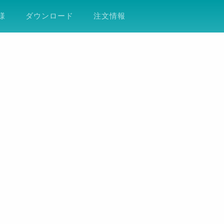
ション
サポート
会社案内
ESG
DF
様
ダウンロード
注文情報