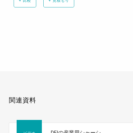
+
比較
+
見積もり
関連資料
DFIの産業用シャーシ