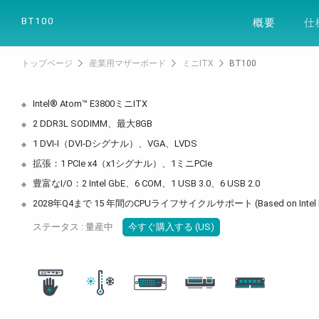
製品
ソリュー
BT100
概要
仕
トップページ
産業用マザーボード
ミニITX
BT100
Intel® Atom™ E3800ミニITX
2 DDR3L SODIMM、最大8GB
1 DVI-I（DVI-Dシグナル）、VGA、LVDS
拡張：1 PCIe x4（x1シグナル）、1ミニPCIe
豊富なI/O：2 Intel GbE、6 COM、1 USB 3.0、6 USB 2.0
2028年Q4まで 15 年間のCPUライフサイクルサポート (Based on Intel I
ステータス : 量産中
今すぐ購入する (US)