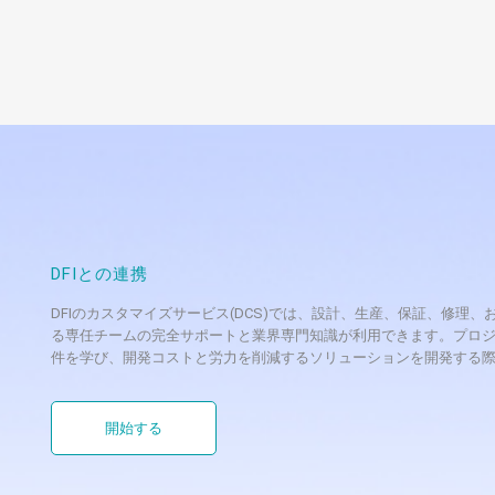
DFI Unveils 6 New Board-Level Pr
ニュース
Intel® Atom™ Processor E3800 Pr
DFI today launches five new mini-ITX i
SBC. The BT100, BT101,...
DFIとの連携
DFIのカスタマイズサービス(DCS)では、設計、生産、保証、修
る専任チームの完全サポートと業界専門知識が利用できます。プロジ
件を学び、開発コストと労力を削減するソリューションを開発する
開始する