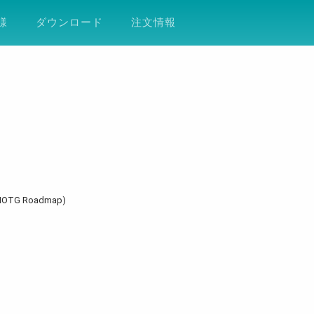
ション
サポート
会社案内
ESG
DF
様
ダウンロード
注文情報
OTG Roadmap)