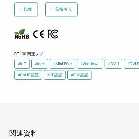
+
比較
+
見積もり
BT100 関連タグ
#IoT
#Intel
#Mini PCIe
#Windows
#DVI-I
#DVI-
#RoHS認証
#CE認証
#FCC認証
関連資料