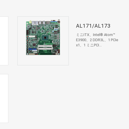
AL171/AL173
ミニITX、Intel® Atom™
E3900、2 DDR3L、1 PCIe
x1、1 ミニPCI...