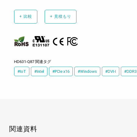
+
比較
+
見積もり
HD631-Q87 関連タグ
#IoT
#Intel
#PCIe x16
#Windows
#DVI-I
#DDR3
関連資料