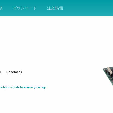
ション
サポート
会社案内
ESG
DF
様
ダウンロード
注文情報
TG Roadmap)
sit-your-dfi-hd-series-system-jp