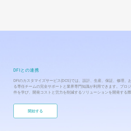
DFI Introduces HD631 ATX Embedd
ニュース
Generation Intel® Core™ Processo
DF today announces HD631-Q87, the firs
Intel® Q87 chipset-based pro...
DFI Announces Latest Products Fea
ニュース
DFIとの連携
Core™ and Dual Xeon® E3-1200 v3
DFI introduces a new line of products p
DFIのカスタマイズサービス(DCS)では、設計、生産、保証、修
る専任チームの完全サポートと業界専門知識が利用できます。プロジ
dual-core Intel® C...
件を学び、開発コストと労力を削減するソリューションを開発する
開始する