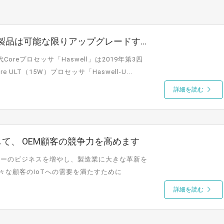
DFI製品は可能な限りアップグレードす
Coreプロセッサ「Haswell」は2019年第3四
LT（15W）プロセッサ「Haswell-U...
詳細を読む
ートして、 OEM顧客の競争力を高めます
デバイスメーカーのビジネスを増やし、製造業に大きな革新を
々な顧客のIoTへの需要を満たすために
詳細を読む