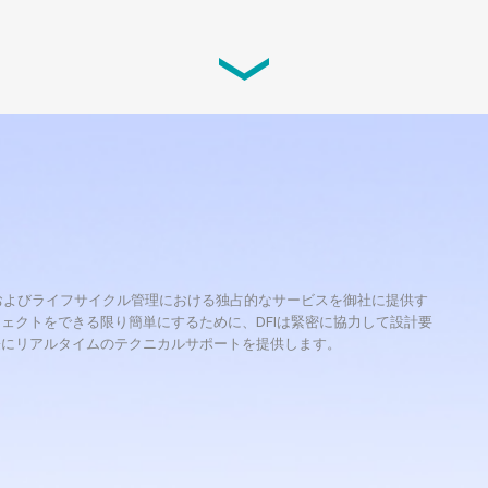
ed Motherboard with 4th
r
t ATX embedded motherboard in its
詳細を読む
turing the 4th Generation Intel®
 Processors
owered by the 4th generation quad-core and
理、およびライフサイクル管理における独占的なサービスを御社に提供す
ェクトをできる限り簡単にするために、DFIは緊密に協力して設計要
際にリアルタイムのテクニカルサポートを提供します。
詳細を読む