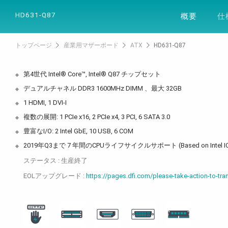
製品
ソリュー
HD631-Q87
概要
仕
トップページ
産業用マザーボード
ATX
HD631-Q87
第4世代 Intel® Core™, Intel® Q87 チップセット
デュアルチャネル DDR3 1600MHz DIMM 、最大 32GB
1 HDMI, 1 DVI-I
複数の展開: 1 PCIe x16, 2 PCIe x4, 3 PCI, 6 SATA 3.0
豊富なI/O: 2 Intel GbE, 10 USB, 6 COM
2019年Q3まで 7 年間のCPUライフサイクルサポート (Based on Intel IO
ステータス : 生産終了
EOLアップグレード :
https://pages.dfi.com/please-take-action-to-tran