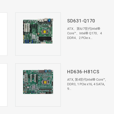
SD631-Q170
ATX、第6/7世代Intel®
Core™、Intel® Q170、4
DDR4、2 PCIe x...
HD636-H81CS
ATX, 第4世代Intel® Core™,
DDR3, 1 PCIe x16, 4 SATA,
9...