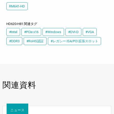
RM641-HD
HD620-H81 関連タグ
#Intel
#PCIe x16
#Windows
#DVI-D
#VGA
#DDR3
#RoHS認証
#レガシー ISA/PCI 拡張スロット
関連資料
ニュース