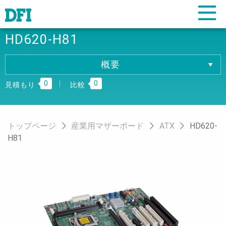
HD620-H81
概要
概要
0
0
仕様
見積もり
比較
ダウンロード
注文情報
トップページ
産業用マザーボード
ATX
HD620-
H81