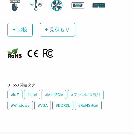
+
比較
+
見積もり
BT553 関連タグ
#IoT
#Intel
#Mini PCIe
#ファンレス設計
#Windows
#VGA
#DDR3L
#RoHS認証