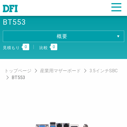
BT553
概要
概要
0
0
仕様
見積もり
比較
ダウンロード
注文情報
トップページ
産業用マザーボード
3.5インチSBC
BT553