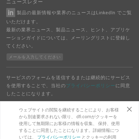
ニュースレター
製品の最新情報や業界のニュースはLinkedIn でご覧
いただけます。
最新の業界ニュース、製品ニュース、ヒント、アプリケ
ーションガイドについては、メーリングリストに登録し
てください。
メールを入力してください
サービスのフォームを送信するまたは継続的にサービス
を使用することで、当社の
プライバシーポリシー
に同意
したことになります。
ウェブサイトの閲覧を継続することにより、お客様
から別途要求されない限り、 dfi.comがクッキーを
使用して無期限にお客様の情報を収集、 保持、使用
することに同意したことになります。詳細情報につ
COPYRIGHT©
DFI
2024. ALL RIGHTS RESERVED.
いては、
プライバシーポリシー
とクッキーの利用