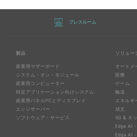
プレスルーム
製品
ソリュー
産業用マザーボード
オートメ
システム・オン・モジュール
医療
産業用コンピューター
ゲーム
特定アプリケーション向けシステム
輸送
産業用パネルPCとディスプレイ
エネルギ
エッジサーバー
頑丈
ソフトウェア・サービス
5G & 
Edge AI -
Edga AI 