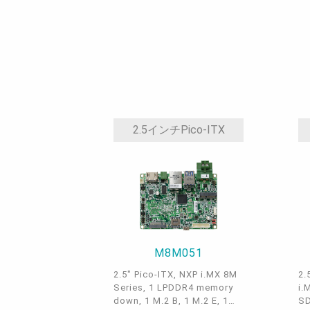
2.5インチPico-ITX
M8M051
2.5" Pico-ITX, NXP i.MX 8M
2
Series, 1 LPDDR4 memory
i
down, 1 M.2 B, 1 M.2 E, 1
S