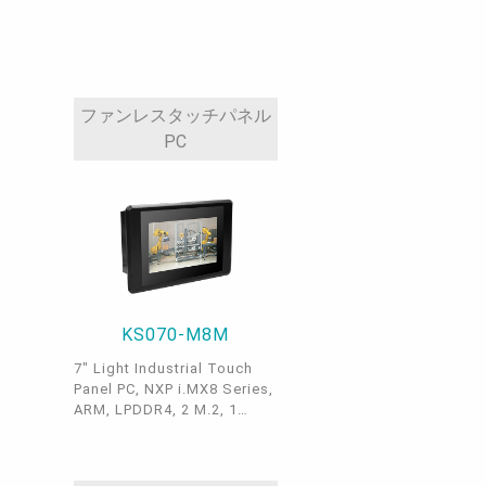
ファンレスタッチパネル
PC
KS070-M8M
7" Light Industrial Touch
Panel PC, NXP i.MX8 Series,
ARM, LPDDR4, 2 M.2, 1
Nano SIM (opt.)