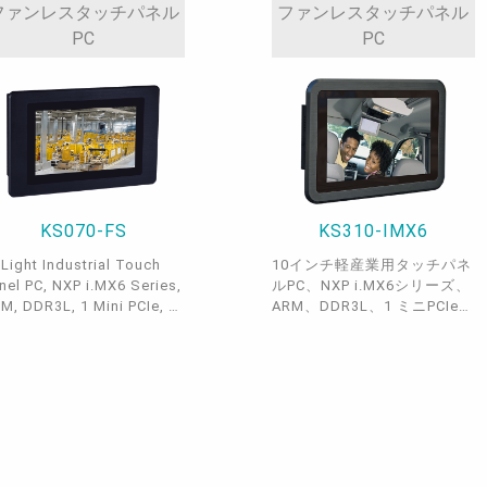
vehicle dispatch, fleet
ファンレスタッチパネル
ファンレスタッチパネル
management, and IoT edge
PC
PC
computing applications.
KS070-FS
KS310-IMX6
 Light Industrial Touch
10インチ軽産業用タッチパネ
nel PC, NXP i.MX6 Series,
ルPC、NXP i.MX6シリーズ、
M, DDR3L, 1 Mini PCIe, 1
ARM、DDR3L、1 ミニPCIe、
ATA, 1 SIM
1 mSATA、1 SIM