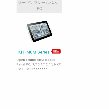
オープンフレームパネル
PC
KIT-M8M Series
Open Frame ARM Based
Panel PC, 7/10.1/12.1", NXP
i.MX 8M Processor,
LPDDR4, 2 M.2, 1 LAN, 2
USB 3.1, 1 Micro USB 2.0, 1
COM, P-Capacitive Touch
Screen, Android, Yocto