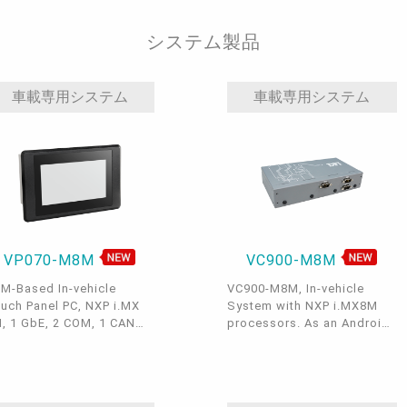
ni PCIe、1 SD、1 HDMI、
1 M.2 E key, 1 Nano SIM
LVDS
slot, 1 uSD slot, 1 HDMI, 1
システム製品
LVDS, 1 Micro USB OTG, 2
USB 3.1 Gen1, 4 USB 2.0, 2
LAN, 3 COM, 1 I2C, 2
CANBus, 1 Camera CSI,
車載専用システム
車載専用システム
9~36V, Fanless
VP070-M8M
VC900-M8M
M-Based In-vehicle
VC900-M8M, In-vehicle
uch Panel PC, NXP i.MX
System with NXP i.MX8M
, 1 GbE, 2 COM, 1 CAN
processors. As an Android
s, 2 USB 3.1 Gen1, 1 x
system based on the ARM
G, micro USB, -20 to
platform, it reduces
°C
deployment costs on
software. It is ideal for