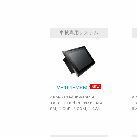
LAN, 1 Micro SD, 2 USB 3.1
Mi
Gen1, 3 USB 2.0, 3 COM, 1
1 
HDMI/LVDS, Yocto 2.5 on
eMMC, Android 9.0, -5 to
65°C, -30 to 80 °C
車載専用システム
VP101-M8M
ARM-Based In-vehicle
AR
Touch Panel PC, NXP i.MX
To
8M, 1 GbE, 4 COM, 1 CAN
8M
Bus, 2 USB 3.1 Gen1, 1 x
Bu
OTG, micro USB, -20 to
OT
70°C, Android 9.0 & Linux,
70
IP65, Power Ignition