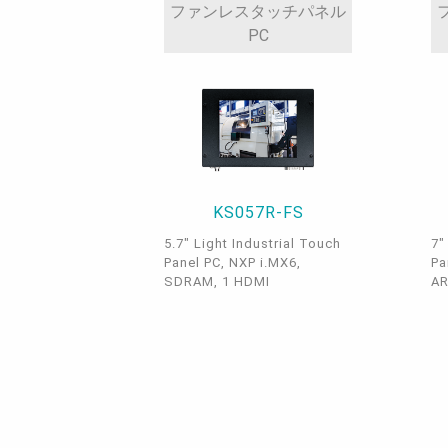
ファンレスタッチパネル
PC
KS057R-FS
5.7" Light Industrial Touch
7"
Panel PC, NXP i.MX6,
Pa
SDRAM, 1 HDMI
AR
mS