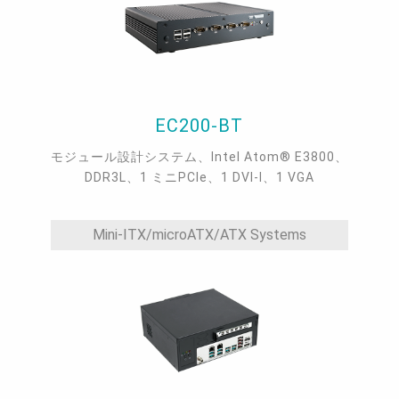
EC200-BT
モジュール設計システム、Intel Atom® E3800、
DDR3L、1 ミニPCIe、1 DVI-I、1 VGA
Mini-ITX/microATX/ATX Systems