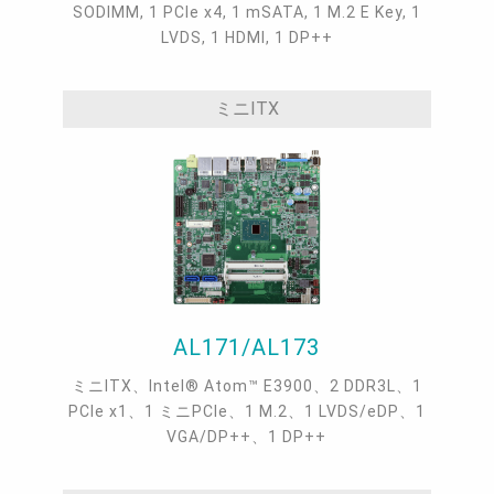
SODIMM, 1 PCIe x4, 1 mSATA, 1 M.2 E Key, 1
LVDS, 1 HDMI, 1 DP++
ミニITX
AL171/AL173
ミニITX、Intel® Atom™ E3900、2 DDR3L、1
PCIe x1、1 ミニPCIe、1 M.2、1 LVDS/eDP、1
VGA/DP++、1 DP++