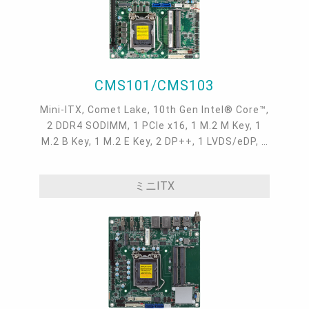
CMS101/CMS103
Mini-ITX, Comet Lake, 10th Gen Intel® Core™,
2 DDR4 SODIMM, 1 PCIe x16, 1 M.2 M Key, 1
M.2 B Key, 1 M.2 E Key, 2 DP++, 1 LVDS/eDP, 1
Intel 2.5GbE, 2 Intel GbE, 4 COM, 4 USB 3.2
Gen2, 4 USB 2.0, 2 SATA 3.0
ミニITX