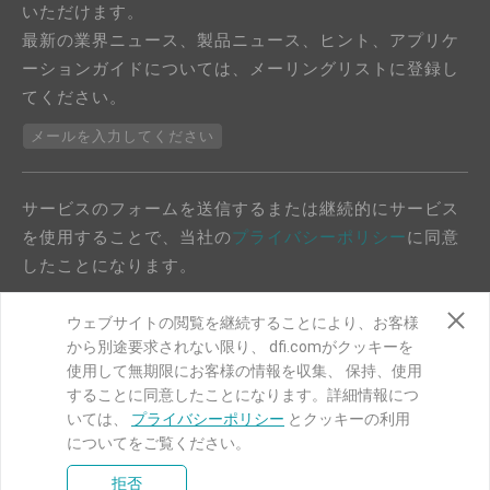
いただけます。
最新の業界ニュース、製品ニュース、ヒント、アプリケ
ーションガイドについては、メーリングリストに登録し
てください。
メールを入力してください
サービスのフォームを送信するまたは継続的にサービス
を使用することで、当社の
プライバシーポリシー
に同意
したことになります。
ウェブサイトの閲覧を継続することにより、お客様
から別途要求されない限り、 dfi.comがクッキーを
使用して無期限にお客様の情報を収集、 保持、使用
することに同意したことになります。詳細情報につ
COPYRIGHT©
DFI
2024. ALL RIGHTS RESERVED.
いては、
プライバシーポリシー
とクッキーの利用
についてをご覧ください。
|
プライバシーポリシー
|
サイトマップ
拒否