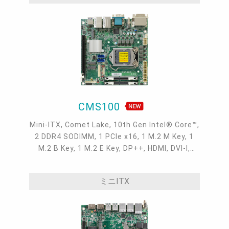
CMS100
Mini-ITX, Comet Lake, 10th Gen Intel® Core™,
2 DDR4 SODIMM, 1 PCIe x16, 1 M.2 M Key, 1
M.2 B Key, 1 M.2 E Key, DP++, HDMI, DVI-I,
LVDS/eDP, 1 Intel 2.5GbE, 1 Intel GbE, 2 COM,
up to 10 USB, 2 SATA 3.0
ミニITX