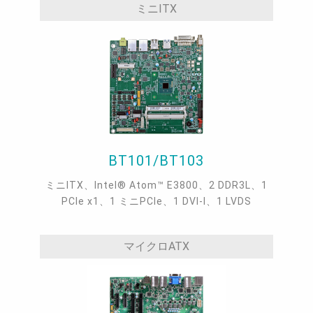
ミニITX
BT101/BT103
ミニITX、Intel® Atom™ E3800、2 DDR3L、1
PCIe x1、1 ミニPCIe、1 DVI-I、1 LVDS
マイクロATX