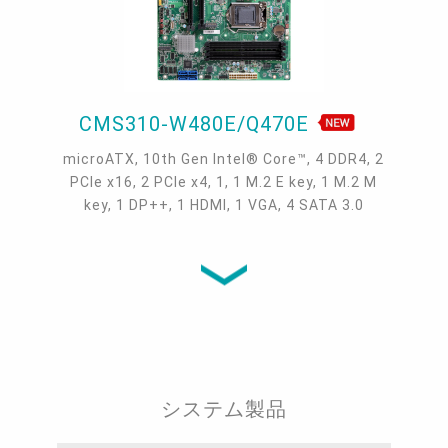
CMS310-W480E/Q470E
microATX, 10th Gen Intel® Core™, 4 DDR4, 2
PCIe x16, 2 PCIe x4, 1, 1 M.2 E key, 1 M.2 M
key, 1 DP++, 1 HDMI, 1 VGA, 4 SATA 3.0
システム製品