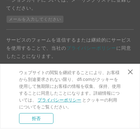
てください。
メールを入力してください
サービスのフォームを送信するまたは継続的にサービス
を使用することで、当社の
プライバシーポリシー
に同意
したことになります。
ウェブサイトの閲覧を継続することにより、お客様
から別途要求されない限り、 dfi.comがクッキーを
使用して無期限にお客様の情報を収集、 保持、使用
することに同意したことになります。詳細情報につ
COPYRIGHT©
DFI
2024. ALL RIGHTS RESERVED.
いては、
プライバシーポリシー
とクッキーの利用
|
プライバシーポリシー
|
サイトマップ
についてをご覧ください。
拒否