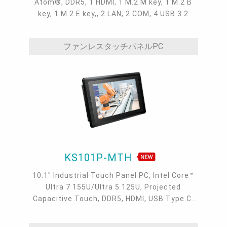
Atom®, DDR5, 1 HDMI, 1 M.2 M key, 1 M.2 B
key, 1 M.2 E key,, 2 LAN, 2 COM, 4 USB 3.2
ファンレスタッチパネルPC
KS101P-MTH
10.1" Industrial Touch Panel PC, Intel Core™
Ultra 7 155U/Ultra 5 125U, Projected
Capacitive Touch, DDR5, HDMI, USB Type C,
M.2 E Key, M.2 B Key, M.2 M Key, 9 ~ 36VDC, 2
2.5GbE, 2 COM, 3 USB 3.2, 1 USB Type C, IP65