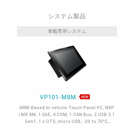
システム製品
車載専用システム
VP101-M8M
ARM-Based In-vehicle Touch Panel PC, NXP
i.MX 8M, 1 GbE, 4 COM, 1 CAN Bus, 2 USB 3.1
Gen1, 1 x OTG, micro USB, -20 to 70°C,
Android 9.0 & Linux, IP65, Power Ignition