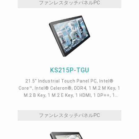
ファンレスタッチパネルPC
KS215P-TGU
21.5" Industrial Touch Panel PC, Intel®
Core™, Intel® Celeron®, DDR4, 1 M.2 M Key, 1
M.2 B Key, 1 M.2 E Key, 1 HDMI, 1 DP++, 1
2.5GbE, 2 GbE, 4 COM, 4 USB 3.1 Gen2, 1 USB
Type-C
ファンレスタッチパネルPC