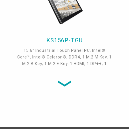
KS156P-TGU
15.6" Industrial Touch Panel PC, Intel®
Core™, Intel® Celeron®, DDR4, 1 M.2 M Key, 1
M.2 B Key, 1 M.2 E Key, 1 HDMI, 1 DP++, 1
2.5GbE, 1 GbE, 4 COM, 4 USB 3.1 Gen2, 1 USB
Type-C