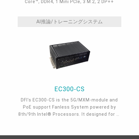
Core™, DDR4, 1 Mini PCIe, 3 M.2, 2 DP++
AI推論/トレーニングシステム
EC300-CS
DFI's EC300-CS is the 5G/MXM-module and
PoE support Fanless System powered by
8th/9th Intel® Processors. It designed for AI
application such as factory automation, AOI,
industrial robot, edge computing, machine
vision, testing machine, surveillance,