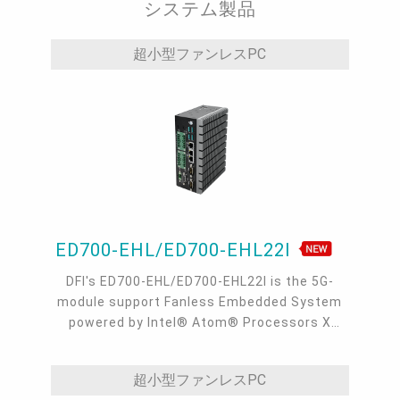
USB 2.0, 1 Vertical USB 2.0, 7 COM, 1
システム製品
Dedicated IPMI, Intel® W890 Chipset
超小型ファンレスPC
ED700-EHL/ED700-EHL22I
DFI's ED700-EHL/ED700-EHL22I is the 5G-
module support Fanless Embedded System
powered by Intel® Atom® Processors X
Series. It is ideal for AMR/AGV, machine
vision and other industrial automation
超小型ファンレスPC
applications. ED700-EHL supports 5G cellular,