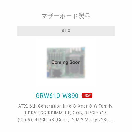
マザーボード製品
ATX
GRW610-W890
ATX, 6th Generation Intel® Xeon® W Family,
DDR5 ECC-RDIMM, DP, OOB, 3 PCIe x16
(Gen5), 4 PCIe x8 (Gen5), 2 M.2 M key 2280, 2
2.5GbE + 2 10GbE, 8 SATA 3.0, 8 USB 3.2, 2