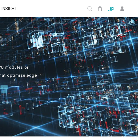
I INSIGHT
JP
GPU modules or
that optimize edge