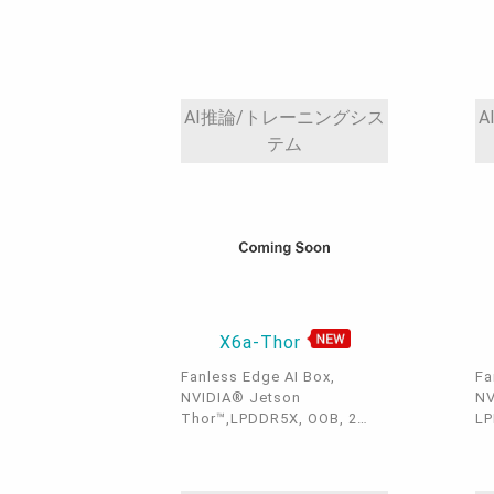
Key, 1 M.2 B Key, 1 M.2 E
Ke
Key, 1 eDP, 1 VGA, 1 DP++, 4
Ke
DP(MXM), 2 SATA 3.0
DP
AI推論/トレーニングシス
A
テム
X6a-Thor
Fanless Edge AI Box,
Fa
NVIDIA® Jetson
NV
Thor™,LPDDR5X, OOB, 2
LP
M.2, 1 QSFP, 2 GbE LAN, 4
1 
USB 3.2 Gen2, USB type C,
HD
2 HDMI, CAN FD, WiFi 6E,
Wi