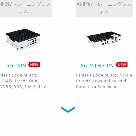
I推論/トレーニングシス
AI推論/トレーニングシス
テム
テム
X6-ORN
X6-MTH-ORN
nless Edge AI Box,
Fanless Edge AI Box, Nvidia
IDIA® Jetson Orin,
Orin NX powered by Intel
DDR5, OOB, 3 M.2, 4 LAN
Core Ultra Processor,
2 PoE, 1
Remote management, OOB,
M/CANBus/DIO, 4 USB
OTA, BIOS update, 4 M.2,
2, HDMI, 9~36VDC,
MXM, 3 DP + 1 VGA, 8 USB
0~60°C
3.2, 3 RJ45 GbE, micro
USB, Serial, CAN bus