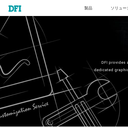
製品
ソリュー
DFI provides 
dedicated graphic