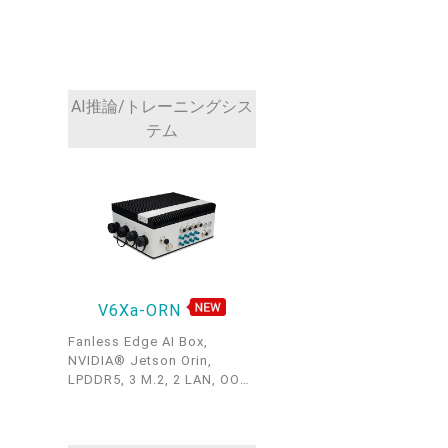
AI推論/トレーニングシス
テム
V6Xa-ORN
Fanless Edge AI Box,
NVIDIA® Jetson Orin,
LPDDR5, 3 M.2, 2 LAN, OOB,
1 COM/CANBus, 1 GPIO, 2
USB 3.0, 1 HDMI, 9~36VDC,
-20~70°C, WiFi 6E, 4G LTE /