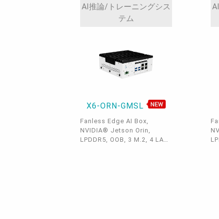
4G/5G, 8 GMSL Camera
AI推論/トレーニングシス
A
Interface, 8 USB, 8 PoE, -20
テム
~ 50°C
X6-ORN-GMSL
Fanless Edge AI Box,
Fa
NVIDIA® Jetson Orin,
NV
LPDDR5, OOB, 3 M.2, 4 LAN
LP
+ 2 PoE, 1
+ 
COM/CANBus/DIO, 4 USB
CO
3.2, 1 micro USB, HDMI,
3.
9~36VDC, -20~60°C
-2