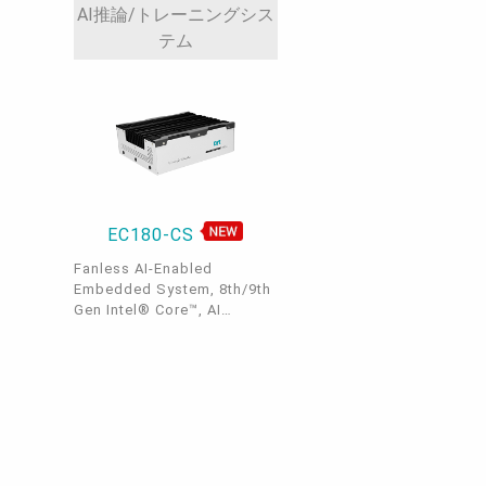
5G
AI推論/トレーニングシス
テム
EC180-CS
Fanless AI-Enabled
Embedded System, 8th/9th
Gen Intel® Core™, AI
Accelerated, 5G, DDR4, 4
DP (from MXM), 1 DP++, 3
M.2, 4 LAN, 4 USB 3.1 Gen2,
2 COM