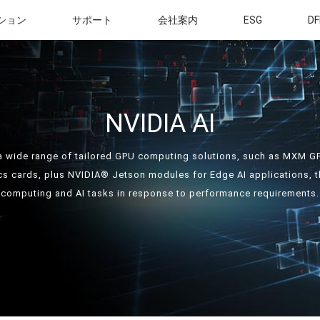
ション
サポート
会社案内
ESG
DF
NVIDIA AI
a wide range of tailored GPU computing solutions, such as MXM 
s cards, plus NVIDIA® Jetson modules for Edge AI applications, 
computing and AI tasks in response to performance requirements.