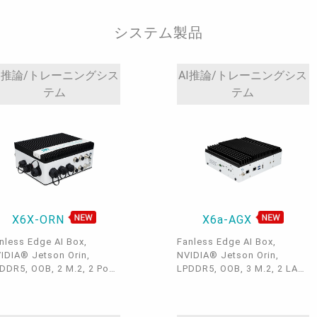
y, 1 M.2 B Key, 1 M.2 E
y, 1 eDP, 1 DP++, 4
システム製品
(MXM), 2 SATA 3.0
I推論/トレーニングシス
AI推論/トレーニングシス
テム
テム
X6X-ORN
X6a-AGX
nless Edge AI Box,
Fanless Edge AI Box,
IDIA® Jetson Orin,
NVIDIA® Jetson Orin,
DDR5, OOB, 2 M.2, 2 PoE,
LPDDR5, OOB, 3 M.2, 2 LAN,
CANBus, 4 USB 3.0, 1
1 CANBus, 2 USB 3.2, 1 USB
MI, 9~36VDC, -20~60°C,
Type B, 1 HDMI, 1 MicroSD,
Fi 6E, 4G/5G, 2 GMSL2
12~54VDC, -20~60°C