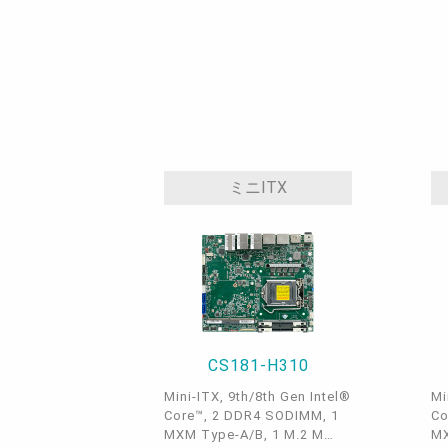
ミニITX
CS181-H310
Mini-ITX, 9th/8th Gen Intel®
Mi
Core™, 2 DDR4 SODIMM, 1
Co
MXM Type-A/B, 1 M.2 M
MX