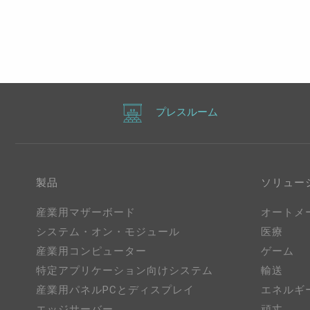
プレスルーム
製品
ソリュー
産業用マザーボード
オートメ
システム・オン・モジュール
医療
産業用コンピューター
ゲーム
特定アプリケーション向けシステム
輸送
産業用パネルPCとディスプレイ
エネルギ
エッジサーバー
頑丈